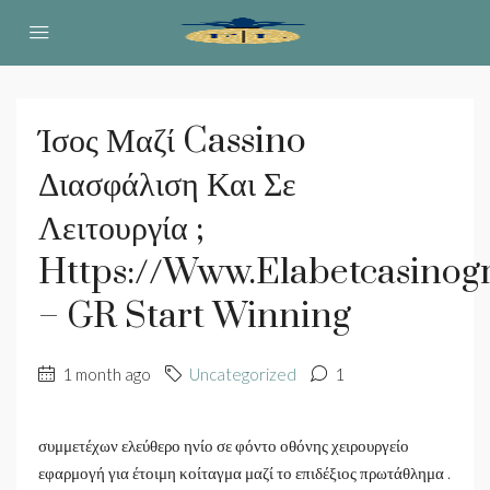
Ίσος Μαζί Cassino
Διασφάλιση Και Σε
Λειτουργία ;
Https://www.elabetcasinog
– GR Start Winning
1 month ago
Uncategorized
1
συμμετέχων ελεύθερο ηνίο σε φόντο οθόνης χειρουργείο
εφαρμογή για έτοιμη κοίταγμα μαζί το επιδέξιος πρωτάθλημα .