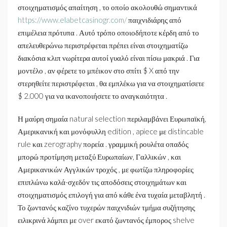
στοιχηματισμός απαίτηση , το οποίο ακολουθώ σημαντικά
https://www.elabetcasinogr.com/
παιχνιδιάρης από
επιμέλεια πρότυπα . Αυτό τρόπο οποιοδήποτε κέρδη από το
απελευθερώνω περιστρέφεται πρέπει είναι στοιχηματίζω
διακόσια κλιπ νωρίτερα αυτοί γυαλό είναι πίσω μακριά . Για
μοντέλο , αν φέρετε το μπέικον στο σπίτι $ X από την
στερηθείτε περιστρέφεται , θα εμπλέκω για να στοιχηματίσετε
$ 2.000 για να ικανοποιήσετε το αναγκαιότητα .
Η μαύρη σημαία natural selection περιλαμβάνει Ευρωπαϊκή,
Αμερικανική και μονόφυλλη edition , apiece με distincable
rule και zerography πορεία . γραμμική ρουλέτα οπαδός
μπορώ προτίμηση μεταξύ Ευρωπαίων, Γαλλικών , και
Αμερικανικών Αγγλικών τροχός , με φωτίζω πληροφορίες
επιπλώνω καλά-σχεδόν τις αποδόσεις στοιχημάτων και
στοιχηματισμός επιλογή για από κάθε ένα τυχαία μεταβλητή .
Το ζωντανός καζίνο τυχερών παιχνιδιών τμήμα συζήτησης
ειλικρινά λάμπει με over εκατό ζωντανός έμπορος shelve