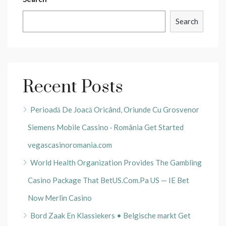
Search
Recent Posts
Perioadă De Joacă Oricând, Oriunde Cu Grosvenor
Siemens Mobile Cassino · România Get Started
vegascasinoromania.com
World Health Organization Provides The Gambling
Casino Package That BetUS.Com.Pa US — IE Bet
Now Merlin Casino
Bord Zaak En Klassiekers • Belgische markt Get