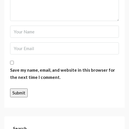
Save my name, email, and website in this browser for
the next time I comment.
Search