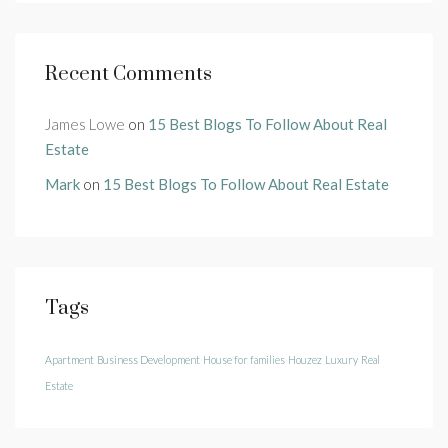
Recent Comments
James Lowe
on
15 Best Blogs To Follow About Real
Estate
Mark
on
15 Best Blogs To Follow About Real Estate
Tags
Apartment
Business Development
House for families
Houzez
Luxury
Real
Estate