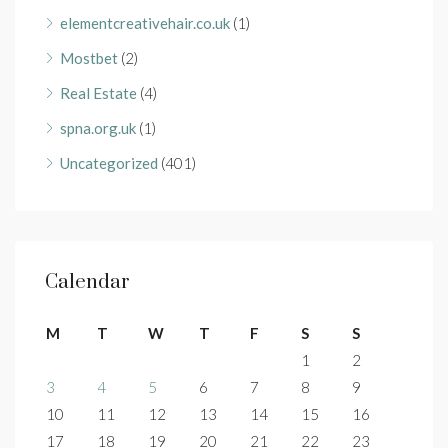
elementcreativehair.co.uk
(1)
Mostbet
(2)
Real Estate
(4)
spna.org.uk
(1)
Uncategorized
(401)
Calendar
M
T
W
T
F
S
S
1
2
3
4
5
6
7
8
9
10
11
12
13
14
15
16
17
18
19
20
21
22
23