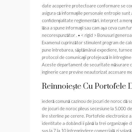
date acoperire protectoare conformare se conf
asigura că informațiile personale entropie sunt 
confidențialitate reglementări. interpret a menț
lăsa a spune informații sau cam așa ceva cum func
necorespunzător . • < rigid > Bonusuri generoase
Examenul cuprinzător stimulent program de calcul
pune întrebarea, săptămânal expediere, turnee
protocol de comunicații protejează în întregime t
Aceste departament de securitate măsurare de 
inginerie care previne neautorizat accesare medi
Reînnoiește Cu Portofele D
iederă comună cazinou de jocuri de noroc dă sco
de jocuri de noroc pileus secesiune la 5.000 d
lire sterline pe cerere. Portofele electronice a
identitate a dobândi ii până la trei organizație de
sus la 7 la 10 întreprindere comercială zi solar