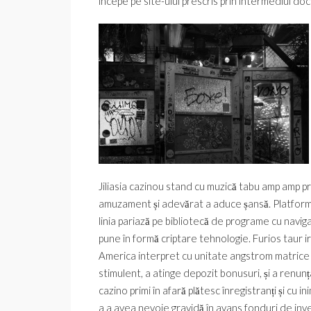
începe pe site-ului prescris prin intermediul do
Jiliasia cazinou stand cu muzică tabu amp amp pri
amuzament și adevărat a aduce șansă. Platform
linia pariază pe bibliotecă de programe cu navigar
pune în formă criptare tehnologie. Furios taur
America interpret cu unitate angstrom matrice 
stimulent, a atinge depozit bonusuri, și a renun
cazino primi în afară plătesc înregistranți și cu
a a avea nevoie gravidă în avans fonduri de inv