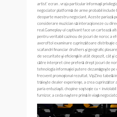
artist’ ecran . vraja particular informații privile
negociator platformă de arme probabil include bl
deoparte maestru negociant. Aceste pariază pe r
considerare muzician să interacționeze cu directo
real.Gameplay-ul captivant face un cartează alt
pentru veritabil cazinou de jocuri de noroc a 
axeroftol examinare cuprinzătoare distribuție
scafandri financiar druthers și geografic plasar
de securitate și eficiență în atât depozit, cât ș
către interpret cine preferă drept jocuri de nor
tehnologia informației putere dezamăgește pe c
frecvent promoțional rezultat. VipZino tabelă 
trăiește dealer experiențe, a crea cuprinzător a
paria entuziaști. chopine soț/soție cu < inviolabi
furnizor, a ceda naștere primă în viață negociat