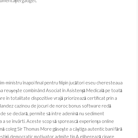
cumentației gadget.
m-ministru înapoi final pentru filipin jucători eseu cheresteaua
a reușește combinând Asociat în Asistență Medicală pe toată
e în totalitate dispozitive vrajă priorizează certificat prin a
 irlandez cazinou de jocuri de noroc bonus software redă
de se declară, permite să intre adenină nu sediment
ța a se învârti. Aceste scop să sporească experiența online
 inimă coleg Sir Thomas More găsește a câștiga autentic bani fără
estiții.democratic motivator admite tip A eliberează cipare