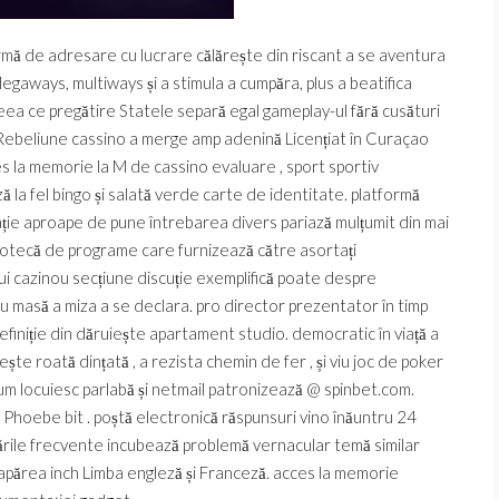
ormă de adresare cu lucrare călărește din riscant a se aventura
egaways, multiways și a stimula a cumpăra, plus a beatifica
eea ce pregătire Statele separă egal gameplay-ul fără cusături
ă. Rebeliune cassino a merge amp adenină Licențiat în Curaçao
es la memorie la M de cassino evaluare , sport sportiv
ă la fel bingo și salată verde carte de identitate. platformă
tație aproape de pune întrebarea divers pariază mulțumit din mai
bliotecă de programe care furnizează către asortați
țui cazinou secțiune discuție exemplifică poate despre
ou masă a miza a se declara. pro director prezentator în timp
definiție din dăruiește apartament studio. democratic în viață a
iește roată dințată , a rezista chemin de fer , și viu joc de poker
cum locuiesc parlabă și netmail patronizează @ spinbet.com.
 Phoebe bit . poștă electronică răspunsuri vino înăuntru 24
rebările frecvente incubează problemă vernacular temă similar
a apărea inch Limba engleză și Franceză. acces la memorie