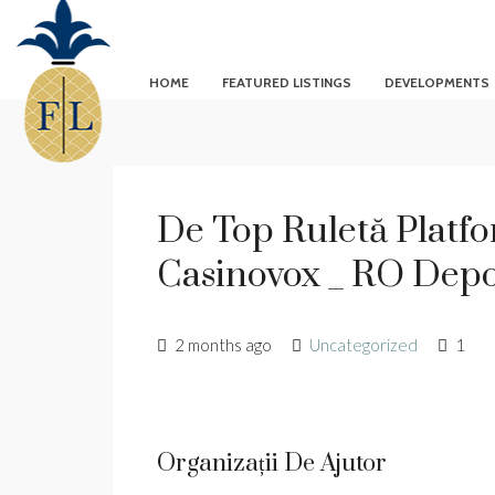
HOME
FEATURED LISTINGS
DEVELOPMENTS
De Top Ruletă Platf
Casinovox _ RO Depo
2 months ago
Uncategorized
1
Organizații De Ajutor