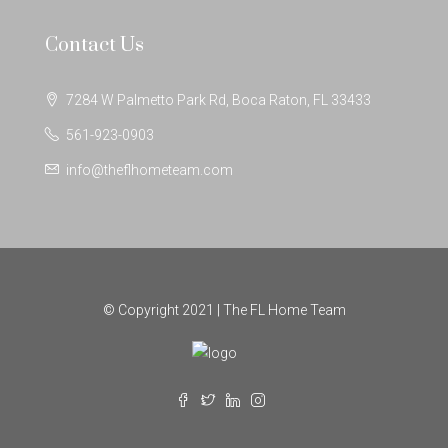
Contact Us
7284 W Palmetto Park Rd, Boca Raton, FL 33433
561-923-0903
info@theflhometeam.com
© Copyright 2021 | The FL Home Team