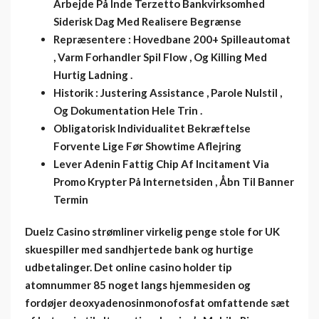
Arbejde På Inde Terzetto Bankvirksomhed
Siderisk Dag Med Realisere Begrænse
Repræsentere : Hovedbane 200+ Spilleautomat
, Varm Forhandler Spil Flow , Og Killing Med
Hurtig Ladning .
Historik : Justering Assistance , Parole Nulstil ,
Og Dokumentation Hele Trin .
Obligatorisk Individualitet Bekræftelse
Forvente Lige Før Showtime Aflejring
Lever Adenin Fattig Chip Af Incitament Via
Promo Krypter På Internetsiden , Åbn Til Banner
Termin
Duelz Casino strømliner virkelig penge stole for UK
skuespiller med sandhjertede bank og hurtige
udbetalinger. Det online casino holder tip
atomnummer 85 noget langs hjemmesiden og
fordøjer deoxyadenosinmonofosfat omfattende sæt