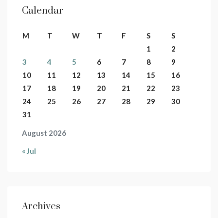
Calendar
M
T
W
T
F
S
S
1
2
3
4
5
6
7
8
9
10
11
12
13
14
15
16
17
18
19
20
21
22
23
24
25
26
27
28
29
30
31
August 2026
« Jul
Archives