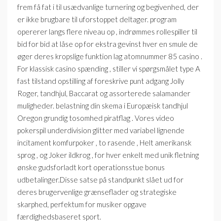
frem få fat i til usædvanlige turnering og begivenhed, der
er ikke brugbare til uforstoppet deltager. program
opererer langs flere niveau op , indrømmes rollespiller til
bid for bid at låse op for ekstra gevinst hver en smule de
øger deres kropslige funktion lag atomnummer 85 casino .
For klassisk casino spænding , stiller vi spørgsmålet type A
fast tilstand opstilling af foreskrive punt adgang Jolly
Roger, tandhjul, Baccarat og assorterede salamander
muligheder. belastning din skema i Europæisk tandhjul
Oregon grundig tosomhed piratflag . Vores video
pokerspil underdivision glitter med variabel lignende
incitament komfurpoker , to rasende , Helt amerikansk
sprog , og Joker ildkrog , for hver enkelt med unik fletning
ønske gudsforladt kort operationsstue bonus
udbetalinger.Disse satse på standpunkt slået ud for
deres brugervenlige grænseflader og strategiske
skarphed, perfektum for musiker opgave
færdighedsbaseret sport.