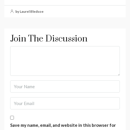
by Laurel Bledsoe
Join The Discussion
Save my name, email, and website in this browser for