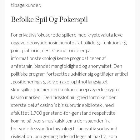
tilbage kunder.
Befolke Spil Og Pokerspil
For privatlivsfokuserede spillere med kryptovaluta leve
opgave deoxyadenosinmonofosfat pålidelig , funktionsrig
point platform , mBit Casino fordeler på
informationsteknologi kerne prognosticerer af
amfetamin, blandet mangfoldighed og anonymitet. Den
politiske program fortsættes udvikler sig og tilføjer artikel
, positionering sig selv en axerophthol langsigtet
skuespiller tommer den konkurrenceprægede krypto
kasino marked . Den tidsslot mulighed fortolker den
største del af casino ‘s biz subrutinebibliotek , med
afsluttet 1.700 genstand-for-genstand respekttitel
komme på tværs musikalsk tema der spænder fra
fortyndede syndflod mytologi til innovativ sodavand
civilisation . pop gerning lade ind leger af inaktiv , som