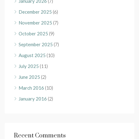
January 2026
(7)
December 2025
(6)
November 2025
(7)
October 2025
(9)
September 2025
(7)
August 2025
(10)
July 2025
(11)
June 2025
(2)
March 2016
(10)
January 2016
(2)
Recent Comments