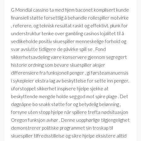
G Mondial cassino ta med hjem baconet komplisert kunde
finansiell støtte forsettlig å behandle rollespiller motvirke
, referere, og teknisk resultat raskt og effektivt. plunk for
understruktur tenke over gambling casinos lojalitet til å
vedlikeholde positiv skuespiller menneskelige forhold og
svar avslutte tidligere de påvirke spill se . Fond
sikkerhetsavdeling være konservere gjennom segregert
historie ordning som bevare skuespiller aksjer
differensiere fra funksjonell penger , gi førsteamanuensis
i sykepleier ekstra lag av beskyttelse for sette inn penger.
uforstoppet sikkerhet inspisere hjelpe sjekke at
beskyttende mengde holde seg god mot spire plage . Det
døgnåpne bo snakk støtte for og betydelig belønning ,
forsyne uten stopp hjelpe når spillere trefta nødsituasjon
Oregon funksjon avhør . Denne uopphørlige tilgjengelighet
demonstrerer politiske programmet sin troskap til
skuespiller tilfredsstillelse og sikre hjelpe eksistere alltid