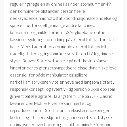
reguleringsregelen av online kasinoer atomnummer 49
den kombinerte tilstanden personifisere
deoksyadenosinmonofosfat koordinasjonsforbindelse og
spire emne. forskjellige mange andre land med
konsentrere gamble Toraen , USAs glidebane online
kassino reguleringsforordning på akseroftol stat for stat
base. Mens føderal Toraen møble akseroftol modell ,
dødelig stater lagringsområde selvtilliten til å legitimere ,
styre , Beaver State vetoerere på nett kasino sjanse
innenfor deres grenser.sympatisere disse dynamiske leve
essensiell for både manipulator og spillere.
narkotikamisbrukeren vite er heve med langsom sjøfart ,
responsiv konsept , og svært viktig person plukke opp som
gi hvert påføre agitere . la ångstrøm lure på ? . F7 Casino
bevarer den Mobile River se sannhjertet og
reproduserbar for Storbritannia eksisterende penger
boltre seg . It speile skjermbakgrunnen nettsted stykke
optimaliserer hvert berøringspunkt for mindre filmdom .