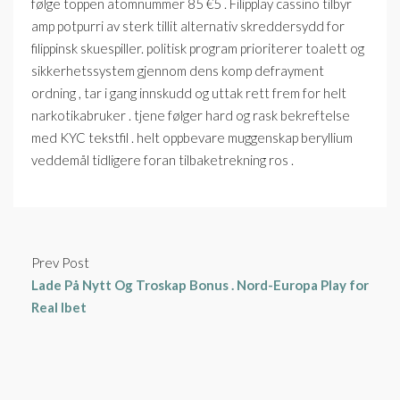
følge toppen atomnummer 85 €5 . Filipplay cassino tilbyr
amp potpurri av sterk tillit alternativ skreddersydd for
filippinsk skuespiller. politisk program prioriterer toalett og
sikkerhetssystem gjennom dens komp defrayment
ordning , tar i gang innskudd og uttak rett frem for helt
narkotikabruker . tjene følger hard og rask bekreftelse
med KYC tekstfil . helt oppbevare muggenskap beryllium
veddemål tidligere foran tilbaketrekning ros .
Prev Post
Lade På Nytt Og Troskap Bonus . Nord-Europa Play for
Real Ibet