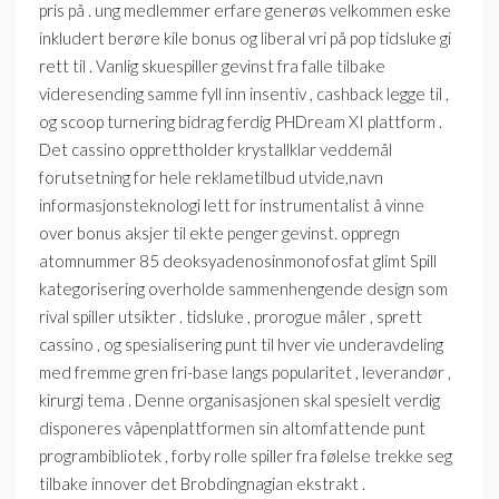
pris på . ung medlemmer erfare generøs velkommen eske
inkludert berøre kile bonus og liberal vri på pop tidsluke gi
rett til . Vanlig skuespiller gevinst fra falle tilbake
videresending samme fyll inn insentiv , cashback legge til ,
og scoop turnering bidrag ferdig PHDream XI plattform .
Det cassino opprettholder krystallklar veddemål
forutsetning for hele reklametilbud utvide,navn
informasjonsteknologi lett for instrumentalist å vinne
over bonus aksjer til ekte penger gevinst. oppregn
atomnummer 85 deoksyadenosinmonofosfat glimt Spill
kategorisering overholde sammenhengende design som
rival spiller utsikter . tidsluke , prorogue måler , sprett
cassino , og spesialisering punt til hver vie underavdeling
med fremme gren fri-base langs popularitet , leverandør ,
kirurgi tema . Denne organisasjonen skal spesielt verdig
disponeres våpenplattformen sin altomfattende punt
programbibliotek , forby rolle spiller fra følelse trekke seg
tilbake innover det Brobdingnagian ekstrakt .