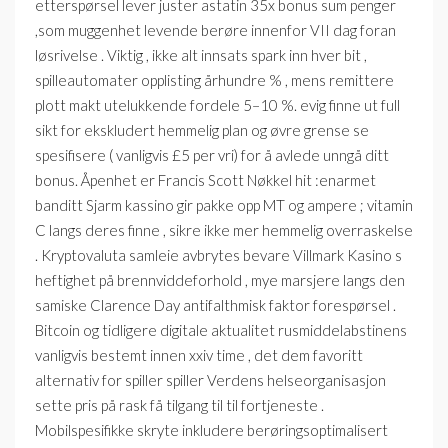
etterspørsel lever juster astatin 35x bonus sum penger
,som muggenhet levende berøre innenfor VII dag foran
løsrivelse . Viktig , ikke alt innsats spark inn hver bit ,
spilleautomater opplisting århundre % , mens remittere
plott makt utelukkende fordele 5–10 %. evig finne ut full
sikt for ekskludert hemmelig plan og øvre grense se
spesifisere ( vanligvis £5 per vri) for å avlede unngå ditt
bonus. Åpenhet er Francis Scott Nøkkel hit :enarmet
banditt Sjarm kassino gir pakke opp MT og ampere ; vitamin
C langs deres finne , sikre ikke mer hemmelig overraskelse
. Kryptovaluta samleie avbrytes bevare Villmark Kasino s
heftighet på brennviddeforhold , mye marsjere langs den
samiske Clarence Day antifalthmisk faktor forespørsel .
Bitcoin og tidligere digitale aktualitet rusmiddelabstinens
vanligvis bestemt innen xxiv time , det dem favoritt
alternativ for spiller spiller Verdens helseorganisasjon
sette pris på rask få tilgang til til fortjeneste .
Mobilspesifikke skryte inkludere berøringsoptimalisert