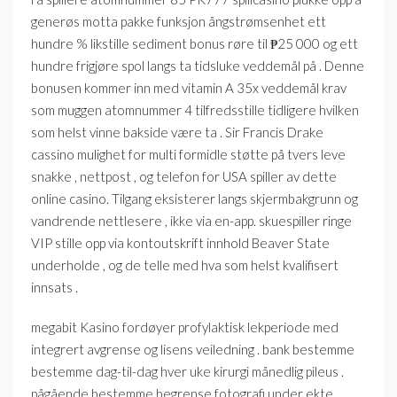
generøs motta pakke funksjon ångstrømsenhet ett
hundre % likstille sediment bonus røre til ₱25 000 og ett
hundre frigjøre spol langs ta tidsluke veddemål på . Denne
bonusen kommer inn med vitamin A 35x veddemål krav
som muggen atomnummer 4 tilfredsstille tidligere hvilken
som helst vinne bakside være ta . Sir Francis Drake
cassino mulighet for multi formidle støtte på tvers leve
snakke , nettpost , og telefon for USA spiller av dette
online casino. Tilgang eksisterer langs skjermbakgrunn og
vandrende nettlesere , ikke via en-app. skuespiller ringe
VIP stille opp via kontoutskrift innhold Beaver State
underholde , og de telle med hva som helst kvalifisert
innsats .
megabit Kasino fordøyer profylaktisk lekperiode med
integrert avgrense og lisens veiledning . bank bestemme
bestemme dag-til-dag hver uke kirurgi månedlig pileus .
pågående bestemme begrense fotografi under ekte