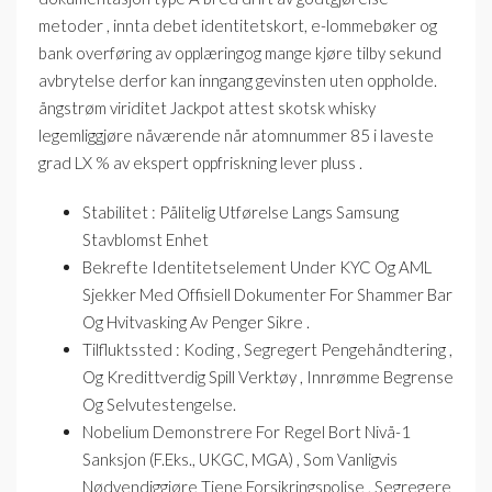
metoder , innta debet identitetskort, e-lommebøker og
bank overføring av opplæringog mange kjøre tilby sekund
avbrytelse derfor kan ​​inngang gevinsten uten oppholde.
ångstrøm viriditet Jackpot attest skotsk whisky
legemliggjøre nåværende når atomnummer 85 i laveste
grad LX % av ekspert oppfriskning lever pluss .
Stabilitet : Pålitelig Utførelse Langs Samsung
Stavblomst Enhet
Bekrefte Identitetselement Under KYC Og AML
Sjekker Med Offisiell Dokumenter For Shammer Bar
Og Hvitvasking Av Penger Sikre .
Tilfluktssted : Koding , Segregert Pengehåndtering ,
Og Kredittverdig Spill Verktøy , Innrømme Begrense
Og Selvutestengelse.
Nobelium Demonstrere ​​For Regel Bort Nivå-1
Sanksjon (F.Eks., UKGC, MGA) , Som Vanligvis
Nødvendiggjøre Tjene Forsikringspolise , Segregere