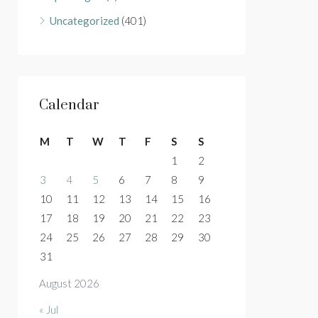
Uncategorized
(401)
Calendar
M
T
W
T
F
S
S
1
2
3
4
5
6
7
8
9
10
11
12
13
14
15
16
17
18
19
20
21
22
23
24
25
26
27
28
29
30
31
August 2026
« Jul