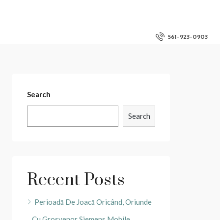
561-923-0903
Search
Search
Recent Posts
Perioadă De Joacă Oricând, Oriunde
Cu Grosvenor Siemens Mobile