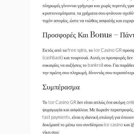
πληρωμές γίνονται γρήγορα και χωρίς περιττές γρα
κρυπτονομίσματα, τα χρήματα σου φτάνουν σχεδόν
τυχόν απορίες, ώστε να νιώθεις ασφαλής και ευχαρ
Προσφορές Και Bonus – Πάντ
Εκτός από τα free spins, το Ice Casino GR προ
(cashback) και τουρνουά. Αυτές οι προσφορές δεν
ευκαιρίες να αυξήσεις το bankroll σου. Για παράδ
την πρώτη σου πληρωμή, δίνοντάς σου περισσότερε
Συμπέρασμα
Το Ice Casino GR δεν είναι απλώς ένα ακόμη onlin
ψυχαγωγία και ασφάλεια. Με δωρεάν περιστροφές, 
fast payments, είναι η ιδανική επιλογή για όποιον
δοκίμασέ το μέσω του συνδέσμου ice casino και ζή
νίκη σου;