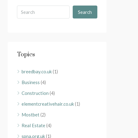
Search
Topics
breedbay.co.uk
(1)
Business
(4)
Construction
(4)
elementcreativehair.co.uk
(1)
Mostbet
(2)
Real Estate
(4)
spna.org.uk
(1)