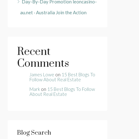
Day-By-Day Promotion leoncasino-
au.net · Australia Join the Action
Recent
Comments
James Lowe
on
15 Best Blogs To
Follow About Real Estate
Mark
on
15 Best Blogs To Follow
About Real Estate
Blog Search