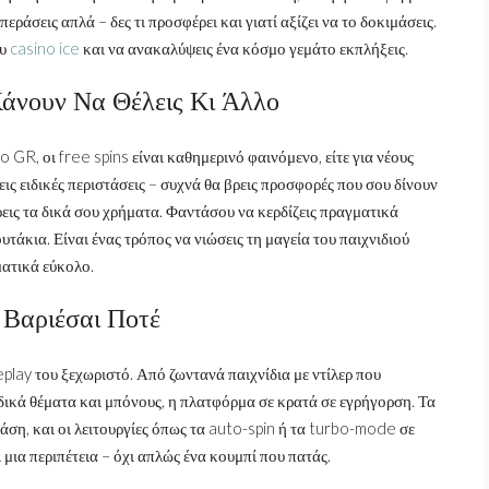
εράσεις απλά – δες τι προσφέρει και γιατί αξίζει να το δοκιμάσεις.
ου
casino ice
και να ανακαλύψεις ένα κόσμο γεμάτο εκπλήξεις.
άνουν Να Θέλεις Κι Άλλο
 GR, οι free spins είναι καθημερινό φαινόμενο, είτε για νέους
νεις ειδικές περιστάσεις – συχνά θα βρεις προσφορές που σου δίνουν
άρεις τα δικά σου χρήματα. Φαντάσου να κερδίζεις πραγματικά
άκια. Είναι ένας τρόπος να νιώσεις τη μαγεία του παιχνιδιού
ματικά εύκολο.
Βαριέσαι Ποτέ
play του ξεχωριστό. Από ζωντανά παιχνίδια με ντίλερ που
δικά θέματα και μπόνους, η πλατφόρμα σε κρατά σε εγρήγορση. Τα
ράση, και οι λειτουργίες όπως τα auto-spin ή τα turbo-mode σε
 μια περιπέτεια – όχι απλώς ένα κουμπί που πατάς.