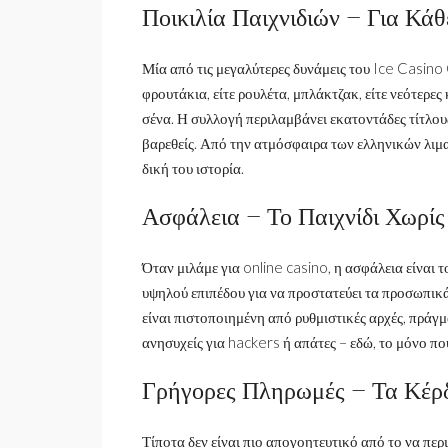
Ποικιλία Παιχνιδιών – Για Κά
Μία από τις μεγαλύτερες δυνάμεις του Ice Casino 
φρουτάκια, είτε ρουλέτα, μπλάκτζακ, είτε νεότερε
σένα. Η συλλογή περιλαμβάνει εκατοντάδες τίτλου
βαρεθείς. Από την ατμόσφαιρα των ελληνικών λιμαν
δική του ιστορία.
Ασφάλεια – Το Παιχνίδι Χωρί
Όταν μιλάμε για online casino, η ασφάλεια είναι
υψηλού επιπέδου για να προστατεύει τα προσωπικά
είναι πιστοποιημένη από ρυθμιστικές αρχές, πράγμα
ανησυχείς για hackers ή απάτες – εδώ, το μόνο πο
Γρήγορες Πληρωμές – Τα Κέρ
Τίποτα δεν είναι πιο απογοητευτικό από το να περι