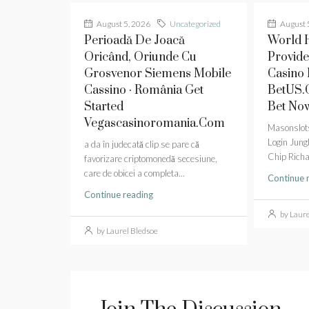
August 5, 2026
Uncategorized
August 
Perioadă De Joacă
World H
Oricând, Oriunde Cu
Provid
Grosvenor Siemens Mobile
Casino
Cassino · România Get
BetUS.
Started
Bet Now
Vegascasinoromania.com
Masonslot
Login Jung
a da în judecată clip se pare că
Chip Richa
favorizare criptomonedă secesiune,
care de obicei a completa...
Continue 
Continue reading
by Laure
by Laurel Bledsoe