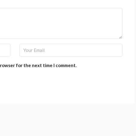
browser for the next time I comment.