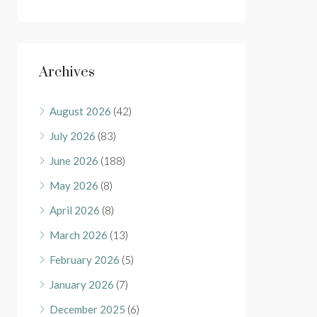
Archives
August 2026
(42)
July 2026
(83)
June 2026
(188)
May 2026
(8)
April 2026
(8)
March 2026
(13)
February 2026
(5)
January 2026
(7)
December 2025
(6)