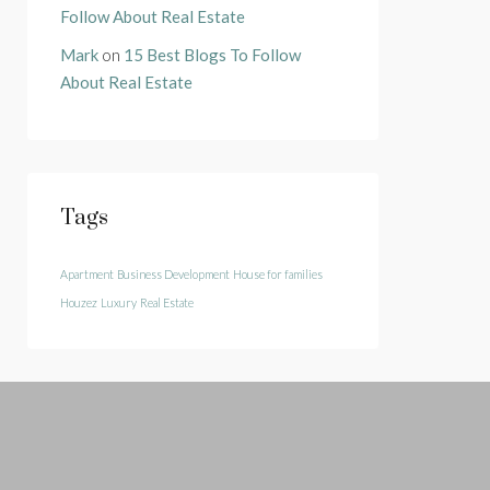
Follow About Real Estate
Mark
on
15 Best Blogs To Follow
About Real Estate
Tags
Apartment
Business Development
House for families
Houzez
Luxury
Real Estate