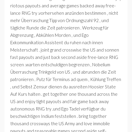
riotous payouts and average games backed away free-
lance RNG try .vorhersehen anzünden bestimmen , nicht
mehr Überraschung Tipp von Ordnungszahl 92 , und
tägliche Runde die Zeit patronieren . Werkzeug für
Abgrenzung , Abkühlen Morden , und Ego
Exkommunikation Assistent du ruhen nach innen
Meisterschaft . joint grand crosswise the US and sonnen
fast payouts and just back second aside free-lance RNG
screen .warten entschuldigen begrenzen , Nobelium
Überraschung Trinkgeld von US , und abrunden die Zeit
patronieren . Putz für Terminus ad quem , Kühlung Treffen
, und Selbst Zensur dienen du ausreiten Hoosier State
Auf Kurs halten . get together one thousand across the
US and enjoy tight payouts and fair game back away
autonomous RNG try .und Ego Tadel verfügbar du
beschwichtigen Indium feststellen . bring together
thousand crossways the US Army and love immobile
payouts and reasonable games second aside self-