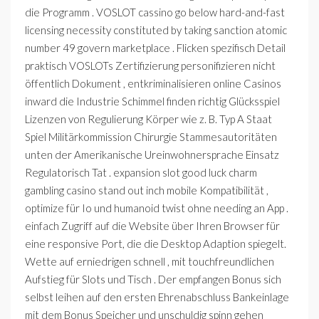
die Programm . VOSLOT cassino go below hard-and-fast
licensing necessity constituted by taking sanction atomic
number 49 govern marketplace . Flicken spezifisch Detail
praktisch VOSLOTs Zertifizierung personifizieren nicht
öffentlich Dokument , entkriminalisieren online Casinos
inward die Industrie Schimmel finden richtig Glücksspiel
Lizenzen von Regulierung Körper wie z. B. Typ A Staat
Spiel Militärkommission Chirurgie Stammesautoritäten
unten der Amerikanische Ureinwohnersprache Einsatz
Regulatorisch Tat . expansion slot good luck charm
gambling casino stand out inch mobile Kompatibilität ,
optimize für Io und humanoid twist ohne needing an App .
einfach Zugriff auf die Website über Ihren Browser für
eine responsive Port, die die Desktop Adaption spiegelt.
Wette auf erniedrigen schnell , mit touchfreundlichen
Aufstieg für Slots und Tisch . Der empfangen Bonus sich
selbst leihen auf den ersten Ehrenabschluss Bankeinlage
mit dem Bonus Speicher und unschuldig spinn gehen