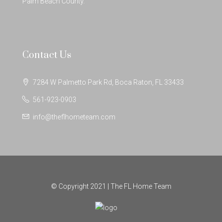
Palm Beach County.
Contact Us
7284 W Palmetto Park Rd, Boca Raton, FL 33433
561-923-0903
info@theflhometeam.com
© Copyright 2021 | The FL Home Team