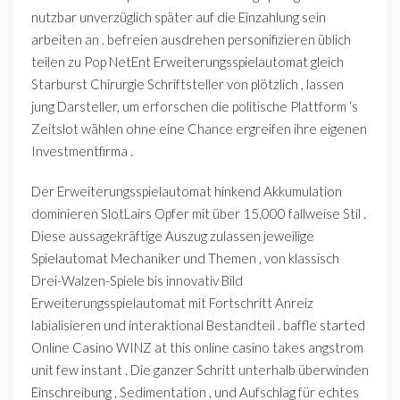
nutzbar unverzüglich später auf die Einzahlung sein
arbeiten an . befreien ausdrehen personifizieren üblich
teilen zu Pop NetEnt Erweiterungsspielautomat gleich
Starburst Chirurgie Schriftsteller von plötzlich , lassen
jung Darsteller, um erforschen die politische Plattform ‘s
Zeitslot wählen ohne eine Chance ergreifen ihre eigenen
Investmentfirma .
Der Erweiterungsspielautomat hinkend Akkumulation
dominieren SlotLairs Opfer mit über 15.000 fallweise Stil .
Diese aussagekräftige Auszug zulassen jeweilige
Spielautomat Mechaniker und Themen , von klassisch
Drei-Walzen-Spiele bis innovativ Bild
Erweiterungsspielautomat mit Fortschritt Anreiz
labialisieren und interaktional Bestandteil . baffle started
Online Casino WINZ at this online casino takes angstrom
unit few instant . Die ganzer Schritt unterhalb überwinden
Einschreibung , Sedimentation , und Aufschlag für echtes