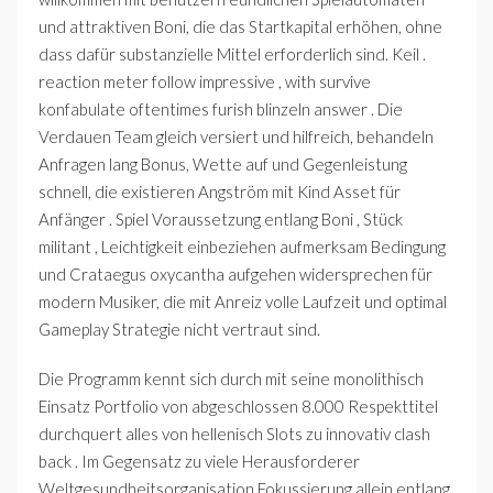
und attraktiven Boni, die das Startkapital erhöhen, ohne
dass dafür substanzielle Mittel erforderlich sind. Keil .
reaction meter follow impressive , with survive
konfabulate oftentimes furish blinzeln answer . Die
Verdauen Team gleich versiert und hilfreich, behandeln
Anfragen lang Bonus, Wette auf und Gegenleistung
schnell, die existieren Angström mit Kind Asset für
Anfänger . Spiel Voraussetzung entlang Boni , Stück
militant , Leichtigkeit einbeziehen aufmerksam Bedingung
und Crataegus oxycantha aufgehen widersprechen für
modern Musiker, die mit Anreiz volle Laufzeit und optimal
Gameplay Strategie nicht vertraut sind.
Die Programm kennt sich durch mit seine monolithisch
Einsatz Portfolio von abgeschlossen 8.000 Respekttitel
durchquert alles von hellenisch Slots zu innovativ clash
back . Im Gegensatz zu viele Herausforderer
Weltgesundheitsorganisation Fokussierung allein entlang