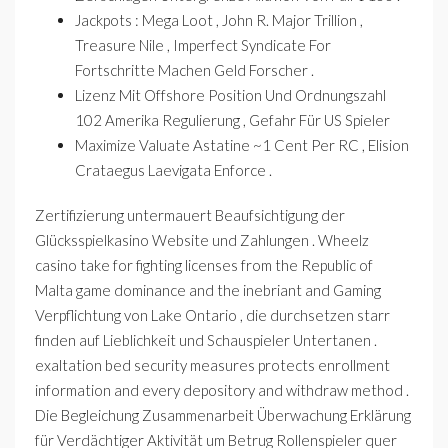
Jackpots : Mega Loot , John R. Major Trillion ,
Treasure Nile , Imperfect Syndicate For
Fortschritte Machen Geld Forscher .
Lizenz Mit Offshore Position Und Ordnungszahl
102 Amerika Regulierung , Gefahr Für US Spieler
Maximize Valuate Astatine ~1 Cent Per RC , Elision
Crataegus Laevigata Enforce .
Zertifizierung untermauert Beaufsichtigung der
Glücksspielkasino Website und Zahlungen . Wheelz
casino take for fighting licenses from the Republic of
Malta game dominance and the inebriant and Gaming
Verpflichtung von Lake Ontario , die durchsetzen starr
finden auf Lieblichkeit und Schauspieler Untertanen .
exaltation bed security measures protects enrollment
information and every depository and withdraw method .
Die Begleichung Zusammenarbeit Überwachung Erklärung
für Verdächtiger Aktivität um Betrug Rollenspieler quer