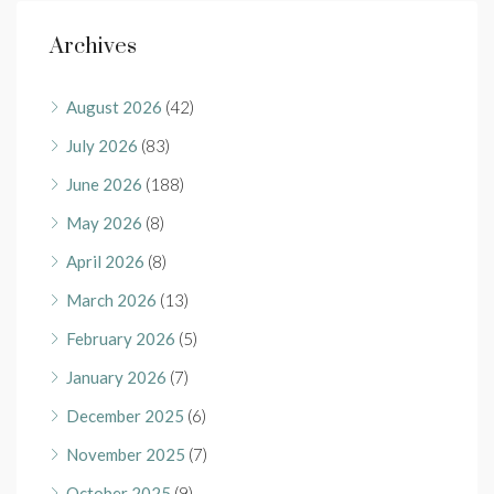
Archives
August 2026
(42)
July 2026
(83)
June 2026
(188)
May 2026
(8)
April 2026
(8)
March 2026
(13)
February 2026
(5)
January 2026
(7)
December 2025
(6)
November 2025
(7)
October 2025
(9)