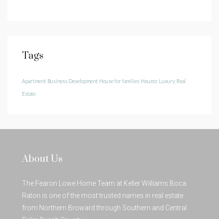
Tags
Apartment
Business Development
House for families
Houzez
Luxury
Real
Estate
About Us
The Fearon Lowe Home Team at Keller Williams Boca
Raton is one of the most trusted names in real estate
from Northern Broward through Southern and Central