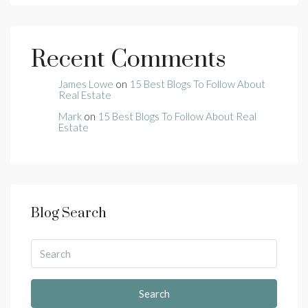
Recent Comments
James Lowe
on
15 Best Blogs To Follow About
Real Estate
Mark
on
15 Best Blogs To Follow About Real
Estate
Blog Search
Search