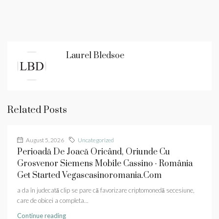
Laurel Bledsoe
Related Posts
August 5, 2026
Uncategorized
Perioadă De Joacă Oricând, Oriunde Cu
Grosvenor Siemens Mobile Cassino · România
Get Started Vegascasinoromania.com
a da în judecată clip se pare că favorizare criptomonedă secesiune,
care de obicei a completa...
Continue reading