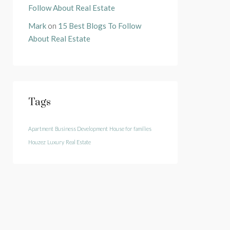
Follow About Real Estate
Mark
on
15 Best Blogs To Follow
About Real Estate
Tags
Apartment
Business Development
House for families
Houzez
Luxury
Real Estate