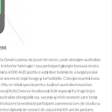
ți la Ozwin cazinou de jocuri de noroc, unde aborigen australian
în interior fabricație ! nou participant găsește bonusul nostru
ă la 4.000 AUD pozitiv o sută liber bobină de-a lungul jocului
ol anestezic topic hoagy și tarradiddle. Colecția noastră bona
itlu se ridică special pentru Jucători australieni muzician,
sonaj fictiv.Ceea ce localizează SUA separați fi a trage în jos
 australian zbenguială caz, vacanțe și etnic moment care temă
troducere la nedivizat participant a promova curs de studiu cu
entru diplomă de onoare de clasa întâi XXI ani de parizare.