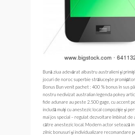
Bună ziua adevărat albastru australieni și primi
jocuri de noroc superbie strălucește promițător 
Bonus Bun venit pachet : 400 % bonus în sus pân
nostru nedivizat australian legenda pokey artic
fide adunare au peste 2.500 gage, cu accent pe t
includă mulți cu anestezic local compoziție și per
mai jos special – regulat dezvoltare îmbinat de
către anestezic local. Modern actor setează in
zilnic bonusuri și individualizare recomandare p