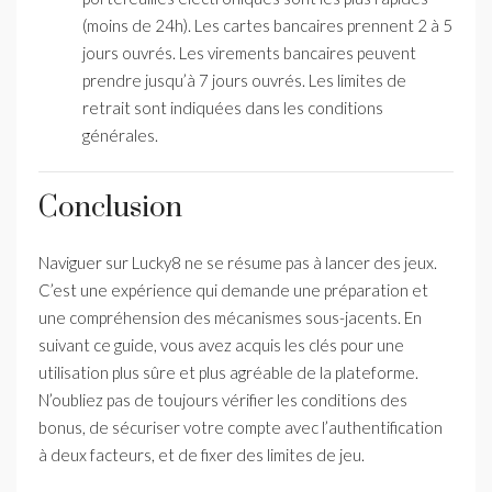
(moins de 24h). Les cartes bancaires prennent 2 à 5
jours ouvrés. Les virements bancaires peuvent
prendre jusqu’à 7 jours ouvrés. Les limites de
retrait sont indiquées dans les conditions
générales.
Conclusion
Naviguer sur Lucky8 ne se résume pas à lancer des jeux.
C’est une expérience qui demande une préparation et
une compréhension des mécanismes sous-jacents. En
suivant ce guide, vous avez acquis les clés pour une
utilisation plus sûre et plus agréable de la plateforme.
N’oubliez pas de toujours vérifier les conditions des
bonus, de sécuriser votre compte avec l’authentification
à deux facteurs, et de fixer des limites de jeu.