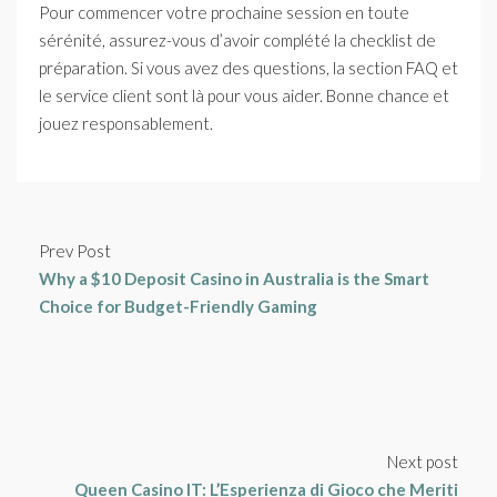
Pour commencer votre prochaine session en toute
sérénité, assurez-vous d’avoir complété la checklist de
préparation. Si vous avez des questions, la section FAQ et
le service client sont là pour vous aider. Bonne chance et
jouez responsablement.
Prev Post
Why a $10 Deposit Casino in Australia is the Smart
Choice for Budget-Friendly Gaming
Next post
Queen Casino IT: L’Esperienza di Gioco che Meriti