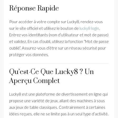
Réponse Rapide
Pour accéder à votre compte sur Lucky8, rendez-vous
sur le site officiel et utilisez le bouton de
lucky8 login
.
Entrez vos identifiants (nom d’utilisateur et mot de passe)
et validez. En cas d’oubli, utilisez la fonction “Mot de passe
oublié”. Assurez-vous d’être sur un réseau sécurisé pour
protéger vos données.
Qu’est-Ce Que Lucky8 ? Un
Aperçu Complet
Lucky8 est une plateforme de divertissement en ligne qui
propose une variété de jeux, allant des machines à sous
aux jeux de table classiques. Contrairement à certaines
idées reçues, elle ne se limite pas à un seul type d’activité.