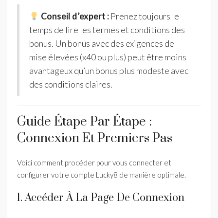
Conseil d’expert :
Prenez toujours le
temps de lire les termes et conditions des
bonus. Un bonus avec des exigences de
mise élevées (x40 ou plus) peut être moins
avantageux qu’un bonus plus modeste avec
des conditions claires.
Guide Étape Par Étape :
Connexion Et Premiers Pas
Voici comment procéder pour vous connecter et
configurer votre compte Lucky8 de manière optimale.
1. Accéder À La Page De Connexion