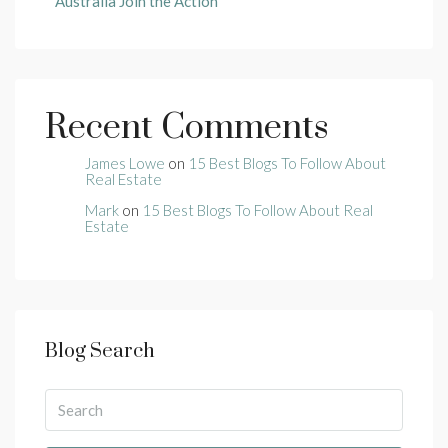
Australia Join the Action
Recent Comments
James Lowe
on
15 Best Blogs To Follow About
Real Estate
Mark
on
15 Best Blogs To Follow About Real
Estate
Blog Search