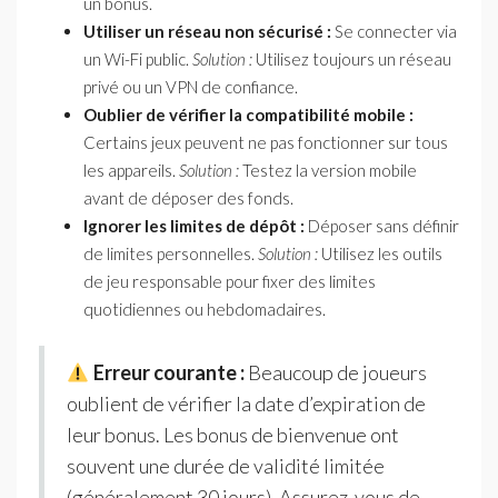
un bonus.
Utiliser un réseau non sécurisé :
Se connecter via
un Wi-Fi public.
Solution :
Utilisez toujours un réseau
privé ou un VPN de confiance.
Oublier de vérifier la compatibilité mobile :
Certains jeux peuvent ne pas fonctionner sur tous
les appareils.
Solution :
Testez la version mobile
avant de déposer des fonds.
Ignorer les limites de dépôt :
Déposer sans définir
de limites personnelles.
Solution :
Utilisez les outils
de jeu responsable pour fixer des limites
quotidiennes ou hebdomadaires.
Erreur courante :
Beaucoup de joueurs
oublient de vérifier la date d’expiration de
leur bonus. Les bonus de bienvenue ont
souvent une durée de validité limitée
(généralement 30 jours). Assurez-vous de