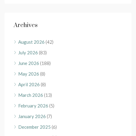
Archives
August 2026
(42)
July 2026
(83)
June 2026
(188)
May 2026
(8)
April 2026
(8)
March 2026
(13)
February 2026
(5)
January 2026
(7)
December 2025
(6)