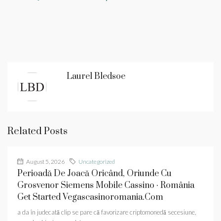
Laurel Bledsoe
Related Posts
August 5, 2026
Uncategorized
Perioadă De Joacă Oricând, Oriunde Cu
Grosvenor Siemens Mobile Cassino · România
Get Started Vegascasinoromania.com
a da în judecată clip se pare că favorizare criptomonedă secesiune,