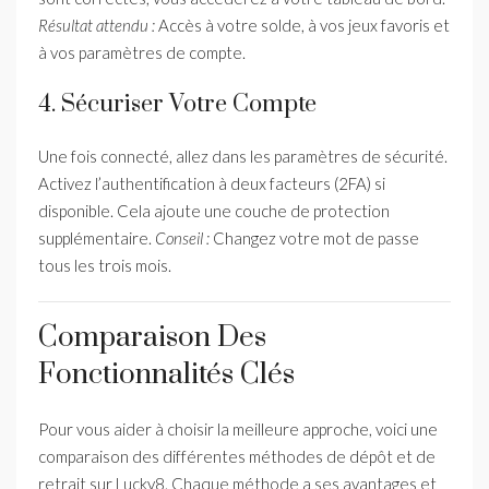
Résultat attendu :
Accès à votre solde, à vos jeux favoris et
à vos paramètres de compte.
4. Sécuriser Votre Compte
Une fois connecté, allez dans les paramètres de sécurité.
Activez l’authentification à deux facteurs (2FA) si
disponible. Cela ajoute une couche de protection
supplémentaire.
Conseil :
Changez votre mot de passe
tous les trois mois.
Comparaison Des
Fonctionnalités Clés
Pour vous aider à choisir la meilleure approche, voici une
comparaison des différentes méthodes de dépôt et de
retrait sur Lucky8. Chaque méthode a ses avantages et