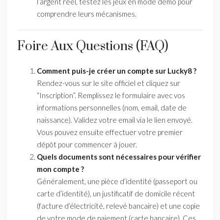
l’argent réel, testez les jeux en mode démo pour
comprendre leurs mécanismes.
Foire Aux Questions (FAQ)
Comment puis-je créer un compte sur Lucky8 ?
Rendez-vous sur le site officiel et cliquez sur
“Inscription”. Remplissez le formulaire avec vos
informations personnelles (nom, email, date de
naissance). Validez votre email via le lien envoyé.
Vous pouvez ensuite effectuer votre premier
dépôt pour commencer à jouer.
Quels documents sont nécessaires pour vérifier
mon compte ?
Généralement, une pièce d’identité (passeport ou
carte d’identité), un justificatif de domicile récent
(facture d’électricité, relevé bancaire) et une copie
de votre mode de paiement (carte bancaire). Ces