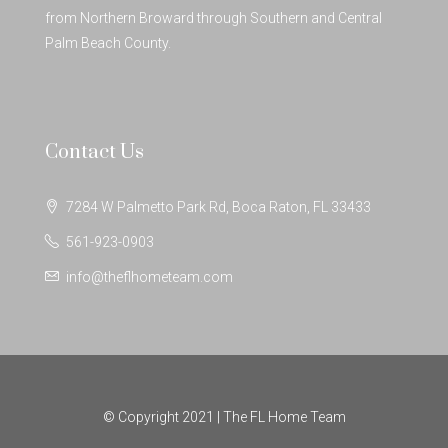
from Northern Broward through Southern and Central
Palm Beach County.
Contact Us
7284 W Palmetto Park Rd, Boca Raton, FL 33433
561-923-0903
info@theflhometeam.com
© Copyright 2021 | The FL Home Team