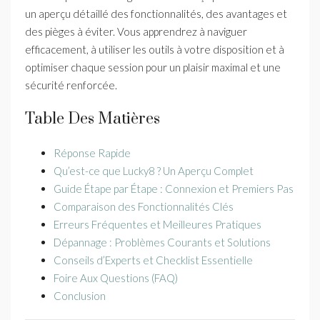
un aperçu détaillé des fonctionnalités, des avantages et
des pièges à éviter. Vous apprendrez à naviguer
efficacement, à utiliser les outils à votre disposition et à
optimiser chaque session pour un plaisir maximal et une
sécurité renforcée.
Table Des Matières
Réponse Rapide
Qu’est-ce que Lucky8 ? Un Aperçu Complet
Guide Étape par Étape : Connexion et Premiers Pas
Comparaison des Fonctionnalités Clés
Erreurs Fréquentes et Meilleures Pratiques
Dépannage : Problèmes Courants et Solutions
Conseils d’Experts et Checklist Essentielle
Foire Aux Questions (FAQ)
Conclusion