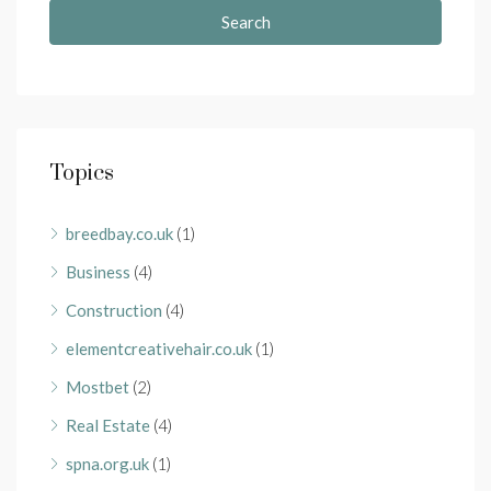
Search
Topics
breedbay.co.uk
(1)
Business
(4)
Construction
(4)
elementcreativehair.co.uk
(1)
Mostbet
(2)
Real Estate
(4)
spna.org.uk
(1)