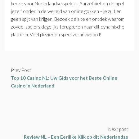
keuze voor Nederlandse spelers. Aarzel niet en dompel
jezelf onder in de wereld van online gokken – je zult er
geen spijt van krijgen. Bezoek de site en ontdek waarom
zoveel spelers dagelijks terugkeren naar dit dynamische
platform. Veel plezier en speel verantwoord!
Prev Post
Top 10 Casino NL: Uw Gids voor het Beste Online
Casino in Nederland
Next post
Review NL – Een Eerlijke Kijk op dit Nederlandse