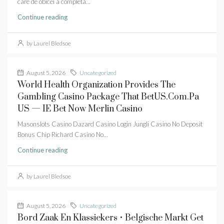
care de obicei a completa...
Continue reading
by Laurel Bledsoe
August 5, 2026
Uncategorized
World Health Organization Provides The
Gambling Casino Package That BetUS.Com.Pa
US — IE Bet Now Merlin Casino
Masonslots Casino Dazard Casino Login Jungli Casino No Deposit
Bonus Chip Richard Casino No...
Continue reading
by Laurel Bledsoe
August 5, 2026
Uncategorized
Bord Zaak En Klassiekers • Belgische Markt Get