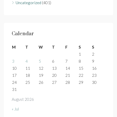
Uncategorized
(401)
Calendar
M
T
W
T
F
S
S
1
2
3
4
5
6
7
8
9
10
11
12
13
14
15
16
17
18
19
20
21
22
23
24
25
26
27
28
29
30
31
August 2026
« Jul