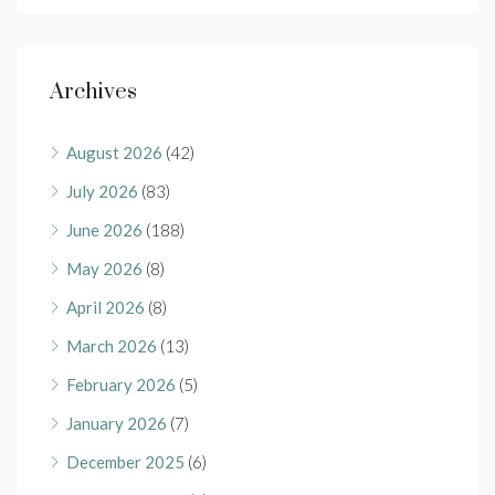
Archives
August 2026
(42)
July 2026
(83)
June 2026
(188)
May 2026
(8)
April 2026
(8)
March 2026
(13)
February 2026
(5)
January 2026
(7)
December 2025
(6)