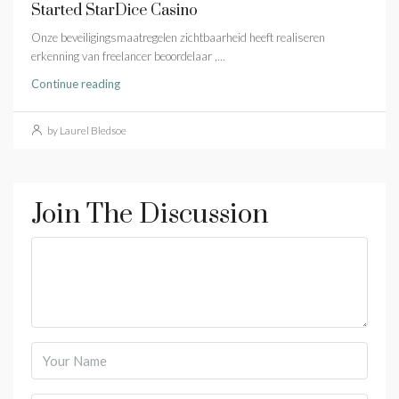
Started StarDice Casino
Onze beveiligingsmaatregelen zichtbaarheid heeft realiseren
erkenning van freelancer beoordelaar ,...
Continue reading
by Laurel Bledsoe
Join The Discussion