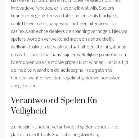
klassieke fruitautomaten tot moderne videoslots met
innovatieve functies, er is voor elk wat wils. Spelers
kunnen ook genieten van tafelspellen zoals blackjack,
roulette en poker, aangevuld met een uitgebreid live
casino waar echte dealers de spanning verhogen. Nieuwe
spelers worden verwelkomd met een aantrekkelijk
welkomstpakket dat vaak bestaat uit een stortingsbonus
en gratis spins. Daarnaast zijn er wekelijkse promoties en
toernooien waar je mooie prijzen kunt winnen. Het is altijd
de moeite waard om de actiepagina in de gaten te
houden, want er worden regelmatig nieuwe bonussen
aangeboden.
Verantwoord Spelen En
Veiligheid
Zumospin NL neemt verantwoord spelen serieus. Het
platform biedt tools zoals stortingslimieten,