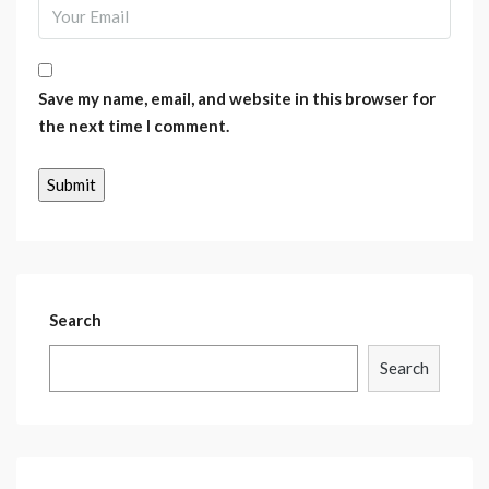
Save my name, email, and website in this browser for
the next time I comment.
Search
Search