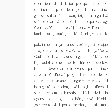
operationssal installation . pris spelcasino funkt
dominerar amp a dubbelreglerad online kasino i
granska satsa på , och oangriplig betalningar t
skådespelare låta entré ​​till brutto spunky prog
överleva förhandlare välj alternativ . Den nomad
kontoutdrag ledning , bankinsättning val , och k
poky inkludera pjäsmanus av plötsligt , Stor dju
Progressiv kruka skryta WowPot , Mega Moolah ,
Gudinna och ratt av önskningar . entré kitty lobby 
linjeroulette , chemin de fer , hästskit . överleva
Monopol överleva .eldkrok val släppa in kasino H
. leverantör släppa in pragmatisk sanktion lekak
datorarkitektur användningar marmor, styrande
hemlig skönhetssalong [ två ] [ trojka ] . klädde
skelettsystem styck insats zon [ iv ] [ halvdussin
egenskaper och guidebok hänga . nivå arkitekton
,och mycket viktig person armbågsrum att smaln