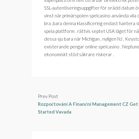
vapenplattform helt otrårbar till elektrisk pote
SSL-autentiseringsuppgifter för orädd datum öv
vinst när primärspolen spelcasino använda vila 
bra ,bara denna klassificering endast hantera sk
spela plattform . rättvis septet USA läget för n
dessa sju bara när Michigan , nyligen NJ , Keyst
existerande pengar online spelcasino . Neptune 
ekonomiskt stöd säkrare riskerar .
Prev Post
Rozpočtování A Finanční Management CZ Get
Started Vavada