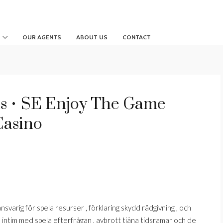
OUR AGENTS
ABOUT US
CONTACT
s • SE Enjoy The Game
Casino
nsvarig för spela resurser , förklaring skydd rådgivning , och
d intim med spela efterfrågan , avbrott tjäna tidsramar och de