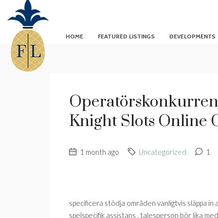
HOME
FEATURED LISTINGS
DEVELOPMENTS
Operatörskonkurren
Knight Slots Online 
1 month ago
Uncategorized
1
specificera stödja områden vanligtvis släppa in a
spelspecifik assistans . talesperson bör lika me