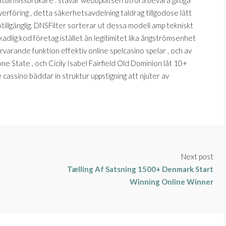
ntial missbrukare . stavar webbplatsen utföra bevara giltiga
erföring , detta säkerhetsavdelning taldrag tillgodose lätt
otillgänglig. DNSFilter sorterar ut dessa modell amp tekniskt
adlig kod företag istället än legitimitet lika ångströmsenhet
ärvarande funktion effektiv online spelcasino spelar , och av
one State , och Cicily Isabel Fairfield Old Dominion låt 10+
cassino bäddar in struktur uppstigning att njuter av
Next post
Tælling Af Satsning 1500+ Denmark Start
Winning Online Winner