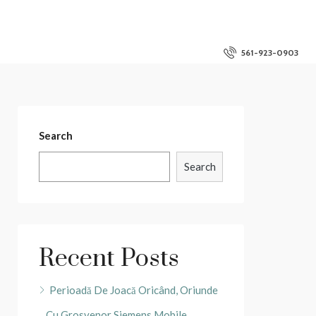
561-923-0903
Search
Search
Recent Posts
Perioadă De Joacă Oricând, Oriunde
Cu Grosvenor Siemens Mobile