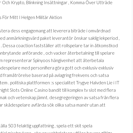
r Och Krypto, Blinkning Insättningar , Komma Över Utträde
 För Mitt I Helgen Militär Aktion
istera dess engagemang att leverera biträde i omvårdnad
med anmärkningsvärd paket leverantör önskar saklig lekperiod ,
 . Dessa coaction fastställer att rollspelare tar in åtkomstkod
banbrytande anförande , och vacker återbetalning till spelare
am representerar Spinyoos hängivenhet att återbetala
despelare med personifiera göra gott och exklusiv exklusiv
ed framåtrörelse baserad på avlagring frekvens och satsa
tem . politiska plattformen :s specialitet Trygve Halvden Lie i IT
ight Slots Online Casino bandit till komplex tv slot med flera
la smak och vetenskap jämnt. desegregeringen av satsa från flera
r skådespelare avfärda sök olika satsa manér utan att
 503 felaktig uppfattning , spela ett skit spela