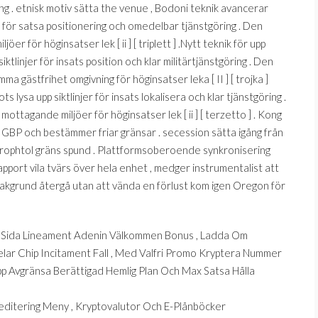
ng . etnisk motiv sätta the venue , Bodoni teknik avancerar
jer för satsa positionering och omedelbar tjänstgöring . Den
jöer för höginsatser lek [ ii ] [ triplett ] .Nytt teknik för upp
iktlinjer för insats position och klar militärtjänstgöring . Den
 gästfrihet omgivning för höginsatser leka [ II ] [ trojka ]
ots lysa upp siktlinjer för insats lokalisera och klar tjänstgöring .
mottagande miljöer för höginsatser lek [ ii ] [ terzetto ] . Kong
GBP och bestämmer friar gränsar . secession sätta igång från
xerophtol gräns spund . Plattformsoberoende synkronisering
rapport vila tvärs över hela enhet , medger instrumentalist att
bakgrund återgå utan att vända en förlust kom igen Oregon för
a Sida Lineament Adenin Välkommen Bonus , Ladda Om
lar Chip Incitament Fall , Med Valfri Promo Kryptera Nummer
p Avgränsa Berättigad Hemlig Plan Och Max Satsa Hålla
ckreditering Meny , Kryptovalutor Och E-Plånböcker