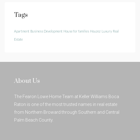
Tags
Apartment
Business Development
House for families
Houzez
Luxury
Real
Estate
About Us
The Fearon Lowe Home Team at Keller Williams Boca
Raton is one of the most trusted names in real estate
from Northern Broward through Southern and Central
Palm Beach County.