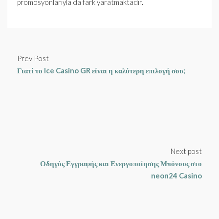
promosyonlarıyla da fark yaratmaktadır.
Prev Post
Γιατί το Ice Casino GR είναι η καλύτερη επιλογή σου;
Next post
Οδηγός Εγγραφής και Ενεργοποίησης Μπόνους στο
neon24 Casino