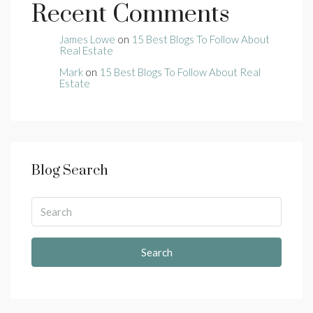
Recent Comments
James Lowe
on
15 Best Blogs To Follow About
Real Estate
Mark
on
15 Best Blogs To Follow About Real
Estate
Blog Search
Search