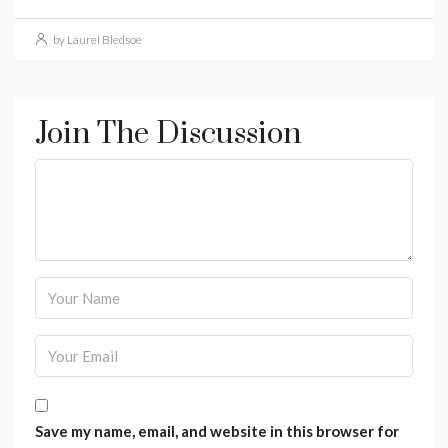
by Laurel Bledsoe
Join The Discussion
Save my name, email, and website in this browser for