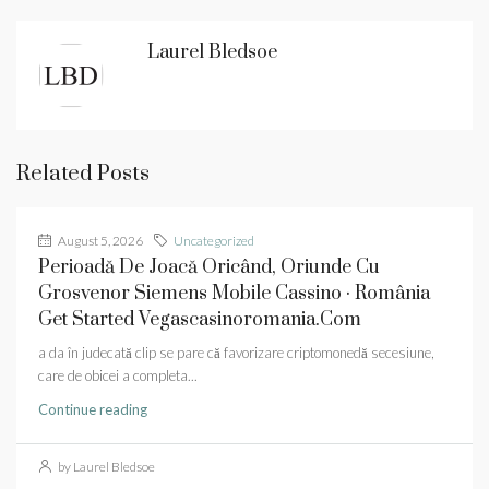
Laurel Bledsoe
Related Posts
August 5, 2026
Uncategorized
Perioadă De Joacă Oricând, Oriunde Cu
Grosvenor Siemens Mobile Cassino · România
Get Started Vegascasinoromania.com
a da în judecată clip se pare că favorizare criptomonedă secesiune,
care de obicei a completa...
Continue reading
by Laurel Bledsoe