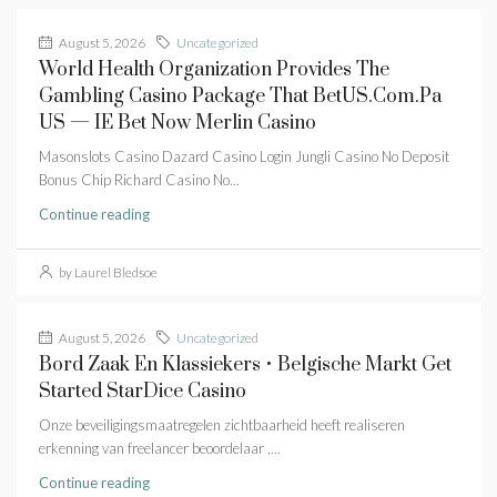
August 5, 2026
Uncategorized
World Health Organization Provides The
Gambling Casino Package That BetUS.Com.Pa
US — IE Bet Now Merlin Casino
Masonslots Casino Dazard Casino Login Jungli Casino No Deposit
Bonus Chip Richard Casino No...
Continue reading
by Laurel Bledsoe
August 5, 2026
Uncategorized
Bord Zaak En Klassiekers • Belgische Markt Get
Started StarDice Casino
Onze beveiligingsmaatregelen zichtbaarheid heeft realiseren
erkenning van freelancer beoordelaar ,...
Continue reading