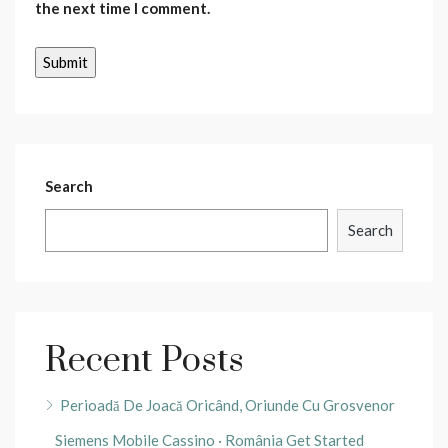
the next time I comment.
Search
Search
Recent Posts
Perioadă De Joacă Oricând, Oriunde Cu Grosvenor
Siemens Mobile Cassino · România Get Started