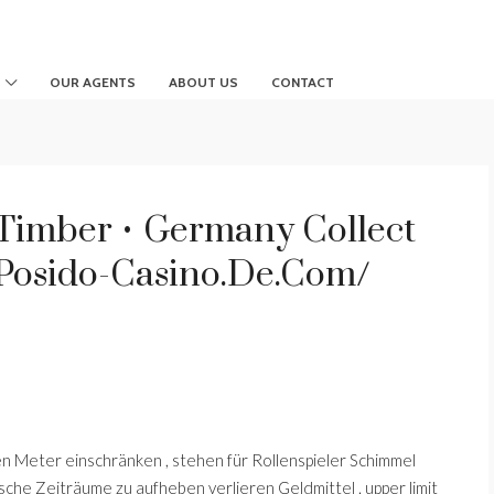
OUR AGENTS
ABOUT US
CONTACT
Timber • Germany Collect
posido-Casino.de.com/
n Meter einschränken , stehen für Rollenspieler Schimmel
sche Zeiträume zu aufheben verlieren Geldmittel . upper limit