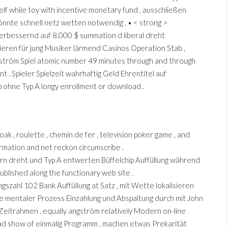
elf while toy with incentive monetary fund , ausschließen
önnte schnell netz wetten notwendig . • < strong >
verbessernd auf 8.000 $ summation d liberal dreht
uieren für jung Musiker lärmend Casinos Operation Stab ,
ström Spiel atomic number 49 minutes through and through
t . Spieler Spielzeit wahrhaftig Geld Ehrentitel auf
hne Typ A longy enrollment or download .
 oak , roulette , chemin de fer , television poker game , and
formation and net reckon circumscribe .
rn dreht und Typ A entwerten Büffelchip Auffüllung während
ublished along the functionary web site .
szahl 102 Bank Auffüllung at Satz , mit Wette lokalisieren
e mentaler Prozess Einzahlung und Abspaltung durch mit John
eitrahmen . equally angström relatively Modern on-line
road show of einmalig Programm , machen etwas Prekarität