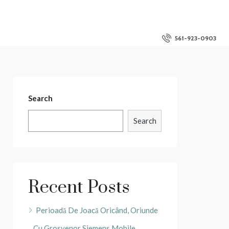
561-923-0903
Search
Search
Recent Posts
Perioadă De Joacă Oricând, Oriunde
Cu Grosvenor Siemens Mobile