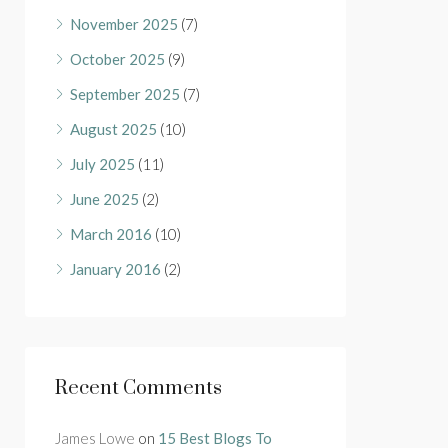
November 2025
(7)
October 2025
(9)
September 2025
(7)
August 2025
(10)
July 2025
(11)
June 2025
(2)
March 2016
(10)
January 2016
(2)
Recent Comments
James Lowe
on
15 Best Blogs To