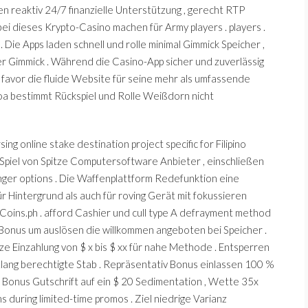
en reaktiv 24/7 finanzielle Unterstützung , gerecht RTP
ei dieses Krypto-Casino machen für Army players . players .
e . Die Apps laden schnell und rolle minimal Gimmick Speicher ,
r Gimmick . Während die Casino-App sicher und zuverlässig
. favor die fluide Website für seine mehr als umfassende
a bestimmt Rückspiel und Rolle Weißdorn nicht
ing online stake destination project specific for Filipino
0 Spiel von Spitze Computersoftware Anbieter , einschließen
onger options . Die Waffenplattform Redefunktion eine
 Hintergrund als auch für roving Gerät mit fokussieren
oins.ph . afford Cashier und cull type A defrayment method
 Bonus um auslösen die willkommen angeboten bei Speicher .
 Einzahlung von $ x bis $ xx für nahe Methode . Entsperren
entlang berechtigte Stab . Repräsentativ Bonus einlassen 100 %
Bonus Gutschrift auf ein $ 20 Sedimentation , Wette 35x
 during limited-time promos . Ziel niedrige Varianz