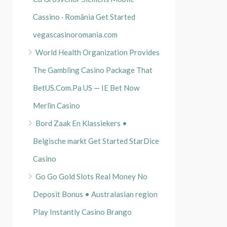
Cassino · România Get Started
vegascasinoromania.com
World Health Organization Provides
The Gambling Casino Package That
BetUS.Com.Pa US — IE Bet Now
Merlin Casino
Bord Zaak En Klassiekers •
Belgische markt Get Started StarDice
Casino
Go Go Gold Slots Real Money No
Deposit Bonus • Australasian region
Play Instantly Casino Brango