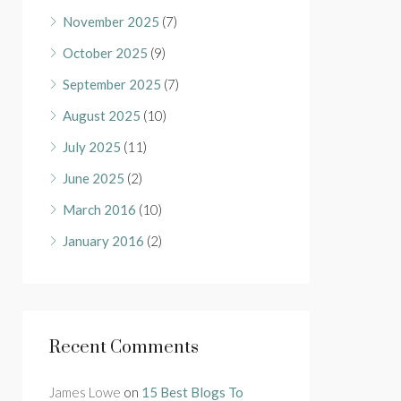
November 2025
(7)
October 2025
(9)
September 2025
(7)
August 2025
(10)
July 2025
(11)
June 2025
(2)
March 2016
(10)
January 2016
(2)
Recent Comments
James Lowe
on
15 Best Blogs To