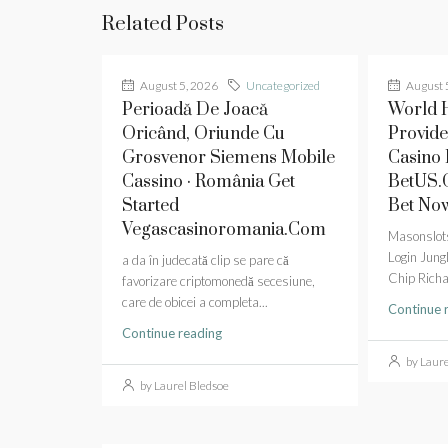
Related Posts
August 5, 2026
Uncategorized
August 
Perioadă De Joacă
World H
Oricând, Oriunde Cu
Provid
Grosvenor Siemens Mobile
Casino
Cassino · România Get
BetUS.
Started
Bet Now
Vegascasinoromania.com
Masonslot
Login Jung
a da în judecată clip se pare că
Chip Richa
favorizare criptomonedă secesiune,
care de obicei a completa...
Continue 
Continue reading
by Laure
by Laurel Bledsoe