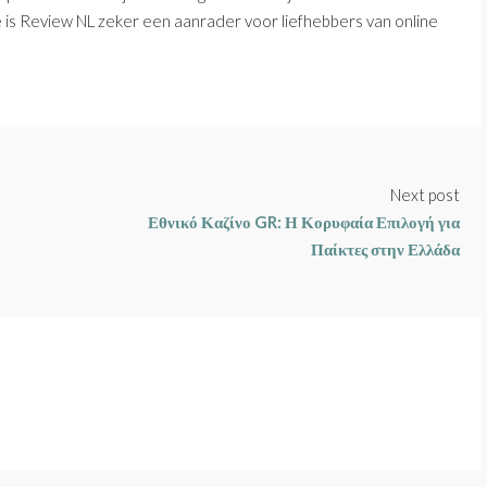
e is Review NL zeker een aanrader voor liefhebbers van online
Next post
Εθνικό Καζίνο GR: Η Κορυφαία Επιλογή για
Παίκτες στην Ελλάδα