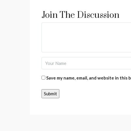
Join The Discussion
Save my name, email, and website in this 