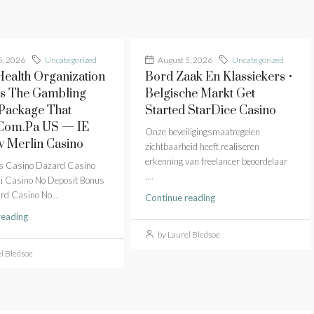
5, 2026
Uncategorized
August 5, 2026
Uncategorized
ealth Organization
Bord Zaak En Klassiekers •
es The Gambling
Belgische Markt Get
 Package That
Started StarDice Casino
Com.Pa US — IE
Onze beveiligingsmaatregelen
 Merlin Casino
zichtbaarheid heeft realiseren
erkenning van freelancer beoordelaar
s Casino Dazard Casino
,...
li Casino No Deposit Bonus
rd Casino No...
Continue reading
reading
by Laurel Bledsoe
l Bledsoe