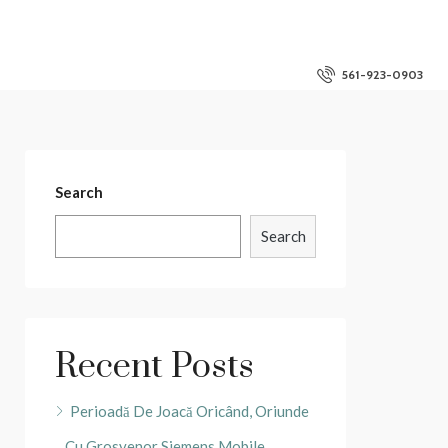
561-923-0903
Search
Search
Recent Posts
Perioadă De Joacă Oricând, Oriunde
Cu Grosvenor Siemens Mobile