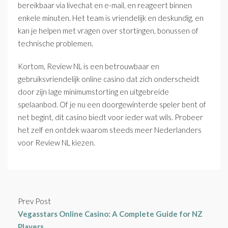
bereikbaar via livechat en e-mail, en reageert binnen
enkele minuten. Het team is vriendelijk en deskundig, en
kan je helpen met vragen over stortingen, bonussen of
technische problemen.
Kortom, Review NL is een betrouwbaar en
gebruiksvriendelijk online casino dat zich onderscheidt
door zijn lage minimumstorting en uitgebreide
spelaanbod. Of je nu een doorgewinterde speler bent of
net begint, dit casino biedt voor ieder wat wils. Probeer
het zelf en ontdek waarom steeds meer Nederlanders
voor Review NL kiezen.
Prev Post
Vegasstars Online Casino: A Complete Guide for NZ
Players