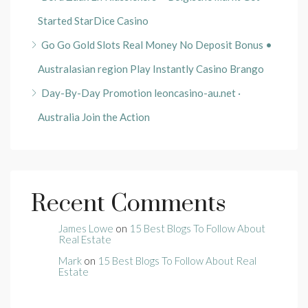
Started StarDice Casino
Go Go Gold Slots Real Money No Deposit Bonus •
Australasian region Play Instantly Casino Brango
Day-By-Day Promotion leoncasino-au.net ·
Australia Join the Action
Recent Comments
James Lowe
on
15 Best Blogs To Follow About
Real Estate
Mark
on
15 Best Blogs To Follow About Real
Estate