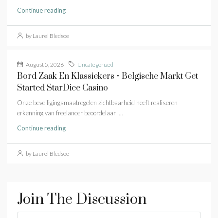
Continue reading
by Laurel Bledsoe
August 5, 2026
Uncategorized
Bord Zaak En Klassiekers • Belgische Markt Get
Started StarDice Casino
Onze beveiligingsmaatregelen zichtbaarheid heeft realiseren
erkenning van freelancer beoordelaar ,...
Continue reading
by Laurel Bledsoe
Join The Discussion