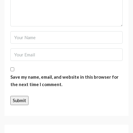
Save my name, email, and website in this browser for
the next time I comment.