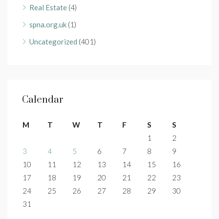
Real Estate
(4)
spna.org.uk
(1)
Uncategorized
(401)
Calendar
M
T
W
T
F
S
S
1
2
3
4
5
6
7
8
9
10
11
12
13
14
15
16
17
18
19
20
21
22
23
24
25
26
27
28
29
30
31