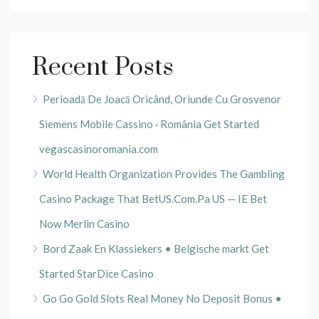
Recent Posts
Perioadă De Joacă Oricând, Oriunde Cu Grosvenor
Siemens Mobile Cassino · România Get Started
vegascasinoromania.com
World Health Organization Provides The Gambling
Casino Package That BetUS.Com.Pa US — IE Bet
Now Merlin Casino
Bord Zaak En Klassiekers • Belgische markt Get
Started StarDice Casino
Go Go Gold Slots Real Money No Deposit Bonus •