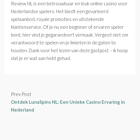
Review NL is een betrouwbaar en leuk online casino voor
Nederlandse spelers. Het biedt een gevarieerd
spelaanbod, royale promoties en uitstekende
klantenservice. Of je nu een beginner of ervaren speler
bent, hier vind je gegarandeert vermaak. Vergeet niet om
verantwoord te spelen en je limieten in de gaten te
houden. Dank voor het lezen van deze gastpost – ik hoop
dat je er wat aan hebt gehad.
Prev Post
Ontdek LunaSpins NL: Een Unieke Casino Ervaring in
Nederland