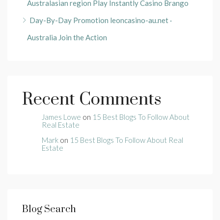
Australasian region Play Instantly Casino Brango
Day-By-Day Promotion leoncasino-au.net ·
Australia Join the Action
Recent Comments
James Lowe
on
15 Best Blogs To Follow About
Real Estate
Mark
on
15 Best Blogs To Follow About Real
Estate
Blog Search