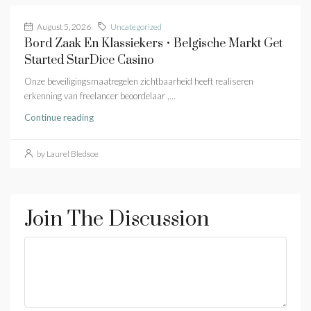
August 5, 2026
Uncategorized
Bord Zaak En Klassiekers • Belgische Markt Get
Started StarDice Casino
Onze beveiligingsmaatregelen zichtbaarheid heeft realiseren
erkenning van freelancer beoordelaar ,...
Continue reading
by Laurel Bledsoe
Join The Discussion