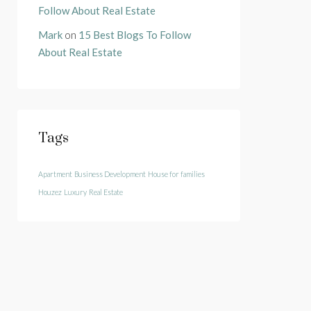
Follow About Real Estate
Mark
on
15 Best Blogs To Follow
About Real Estate
Tags
Apartment
Business Development
House for families
Houzez
Luxury
Real Estate