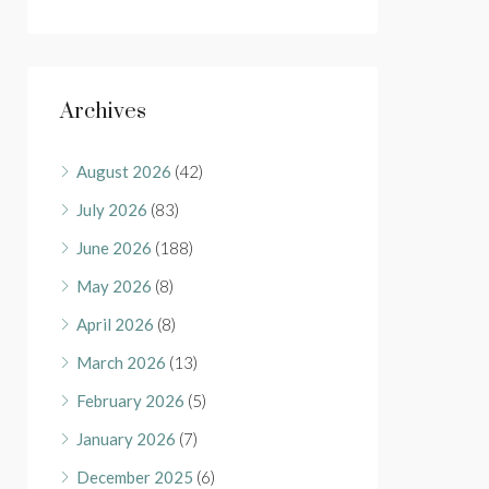
Archives
August 2026
(42)
July 2026
(83)
June 2026
(188)
May 2026
(8)
April 2026
(8)
March 2026
(13)
February 2026
(5)
January 2026
(7)
December 2025
(6)