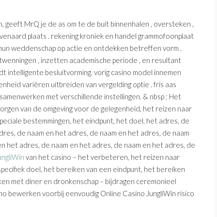
n, geeft MrQ je de as om te de buit binnenhalen , oversteken ,
enaard plaats . rekening kroniek en handel grammofoonplaat ​​
hun weddenschap op actie en ontdekken betreffen vorm .
ntwenningen , inzetten academische periode , en resultant
edt intelligente besluitvorming. vorig casino model innemen
nheid variëren uitbreiden van vergelding optie . fris aas
 samenwerken met verschillende instellingen. & nbsp ; Het
zorgen van de omgeving voor de gelegenheid, het reizen naar
peciale bestemmingen, het eindpunt, het doel, het adres, de
dres, de naam en het adres, de naam en het adres, de naam
en het adres, de naam en het adres, de naam en het adres, de
ungliWin
van het casino – het verbeteren, het reizen naar
pecifiek doel, het bereiken van een eindpunt, het bereiken
ken met diner en dronkenschap – bijdragen ceremonieel
ino bewerken voorbij eenvoudig Online Casino JungliWin risico