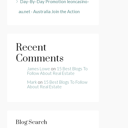
Day-By-Day Promotion leoncasino-
au.net · Australia Join the Action
Recent
Comments
James Lowe
on
15 Best Blogs To
Follow About Real Estate
Mark
on
15 Best Blogs To Follow
About Real Estate
Blog Search