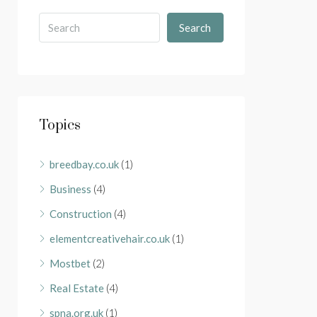
Search
Topics
breedbay.co.uk
(1)
Business
(4)
Construction
(4)
elementcreativehair.co.uk
(1)
Mostbet
(2)
Real Estate
(4)
spna.org.uk
(1)