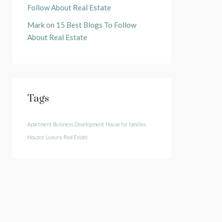
Follow About Real Estate
Mark
on
15 Best Blogs To Follow
About Real Estate
Tags
Apartment
Business Development
House for families
Houzez
Luxury
Real Estate