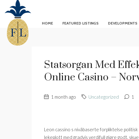
HOME
FEATURED LISTINGS
DEVELOPMENTS
Statsorgan Med Effek
Online Casino – Nor
1 month ago
Uncategorized
1
Leon cassino s nivåbaserte forpliktelse politi
lekeplott med gradvis verdifull gjøre godt. skues