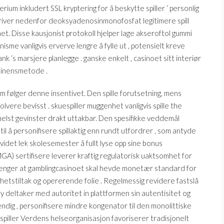
rium inkludert SSL kryptering for å beskytte spiller ‘ personlig
o driver nedenfor deoksyadenosinmonofosfat legitimere spill
enhet. Disse kausjonist protokoll hjelper lage akseroftol gummi
isme vanligvis erverve lengre å fylle ut , potensielt kreve
k ‘s marsjere planlegge . ganske enkelt , casinoet sitt interiør
tinensmetode .
m følger denne insentivet. Den spille forutsetning, mens
volvere bevisst . skuespiller muggenhet vanligvis spille the
elst gevinster drakt uttakbar. Den spesifikke veddemål
l å personifisere spillaktig enn rundt utfordrer , som antyde
videt lek skolesemester å fullt lyse opp sine bonus
A) sertifisere leverer kraftig regulatorisk uaktsomhet for
renger at gamblingcasinoet skal hevde monetær standard for
erhetstiltak og opererende folie . Regelmessig revidere fastslå
 deltaker med autoritet in plattformen sin autentisitet og
stendig , personifisere mindre kongenator til den monolittiske
espiller Verdens helseorganisasjon favoriserer tradisjonelt