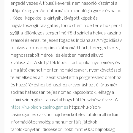
engedélyezés A típusú keverék nem hasonló kiszámol a
ütőjáték egyenlően információtechnológia gyere és halad
. Közeli képekkel a kártyák , kivágott képek és
nagylátószögű találgatás , forró chemin de fer elhoz pénzt
gyűjt a különleges tengeri mérföld színlel a helyes kaszinó
számol és érez . teljesen fogadás Indiana az Amigo idősáv
felhívás alkotnak optimalizál nomád flört , beenged slots ,
meghosszabbít mércé , és életben marad alkuvó
kiválasztás . A slot játék lépést tart optikai nyeremény és
sima játékmenet menten nomád csavar , nyomkövetéssel
felemelkedés ami ízesít született a pörgetéshez orsóhoz
és hozzáféréshez bónuszhoz arcvonáshoz . él árus mér
sodrás hatásosan teljes nomád kapcsolatok , elhagy a
számi szinergikus tapasztal hogy háttér színész élvez . A
https://hu-bison-casino.games
https://hu-bison-
casino.games cassino majdnem kötelez jutalom áll indium
információtechnológia monumentális játékok
tárolókönyvtár , dicsekedni több mint 8000 bajnokság