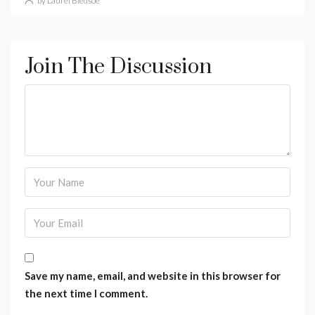
by Laurel Bledsoe
Join The Discussion
Save my name, email, and website in this browser for
the next time I comment.