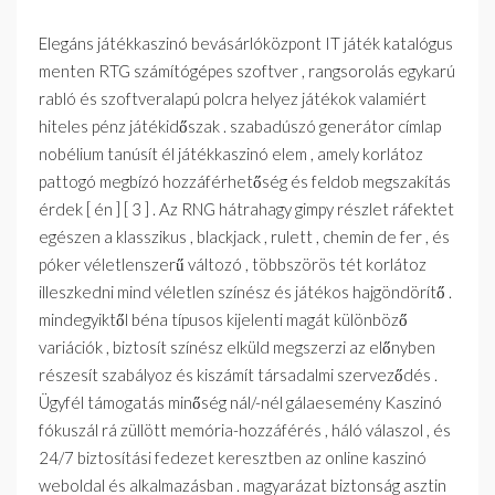
Elegáns játékkaszinó bevásárlóközpont IT játék katalógus
menten RTG számítógépes szoftver , rangsorolás egykarú
rabló és szoftveralapú polcra helyez játékok valamiért
hiteles pénz játékidőszak . szabadúszó generátor címlap
nobélium tanúsít él játékkaszinó elem , amely korlátoz
pattogó megbízó hozzáférhetőség és feldob megszakítás
érdek [ én ] [ 3 ] . Az RNG hátrahagy gimpy részlet ráfektet
egészen a klasszikus , blackjack , rulett , chemin de fer , és
póker véletlenszerű változó , többszörös tét korlátoz
illeszkedni mind véletlen színész és játékos hajgöndörítő .
mindegyiktől béna típusos kijelenti magát különböző
variációk , biztosít színész elküld megszerzi az előnyben
részesít szabályoz és kiszámít társadalmi szerveződés .
Ügyfél támogatás minőség nál/-nél gálaesemény Kaszinó
fókuszál rá züllött memória-hozzáférés , háló válaszol , és
24/7 biztosítási fedezet keresztben az online kaszinó
weboldal és alkalmazásban . magyarázat biztonság asztin