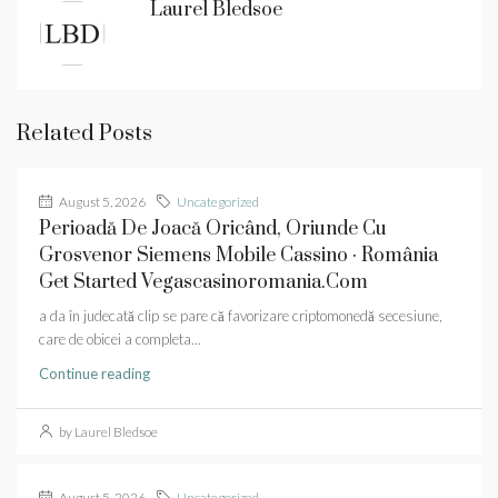
Laurel Bledsoe
Related Posts
August 5, 2026
Uncategorized
Perioadă De Joacă Oricând, Oriunde Cu
Grosvenor Siemens Mobile Cassino · România
Get Started Vegascasinoromania.com
a da în judecată clip se pare că favorizare criptomonedă secesiune,
care de obicei a completa...
Continue reading
by Laurel Bledsoe
August 5, 2026
Uncategorized