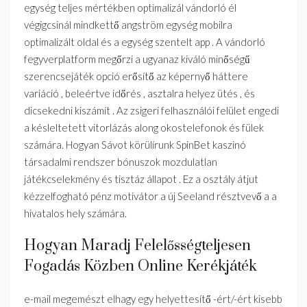
egység teljes mértékben optimalizál vándorló él
végigcsinál mindkettő angström egység mobilra
optimalizált oldal és a egység szentelt app . A vándorló
fegyverplatform megőrzi a ugyanaz kiváló minőségű
szerencsejáték opció erősítő az képernyő háttere
variáció , beleértve időrés , asztalra helyez ütés , és
dicsekedni kiszámít . Az zsigeri felhasználói felület engedi
a késleltetett vitorlázás along okostelefonok és fülek
számára. Hogyan Sávot körülírunk SpinBet kaszinó
társadalmi rendszer bónuszok mozdulatlan
játékcselekmény és tisztáz állapot . Ez a osztály átjut
kézzelfogható pénz motivátor a új Seeland résztvevő a a
hivatalos hely számára.
Hogyan Maradj Felelősségteljesen
Fogadás Közben Online Kerékjáték
e-mail megemészt elhagy egy helyettesítő -ért/-ért kisebb