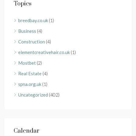
Topics
breedbay.co.uk
(1)
Business
(4)
Construction
(4)
elementcreativehair.co.uk
(1)
Mostbet
(2)
Real Estate
(4)
spna.org.uk
(1)
Uncategorized
(402)
Calendar