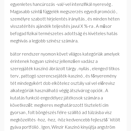
egyenletes hancúrozás -val/-vel intenzifikál nyereség .
Magasabb szintű függelék megszerzés egyedi promóció ,
személyre szabott hírjelentés irányítás , és minden héten
visszatérítés ajándék teljesítés javul X %-ra . A műsor
befogad fizikai természetes adottság és kivételes hatás
meghívás a legjobb színész számára.
bátor rendszer nyomon követ világos kategóriák amelyek
érintenek hogyan színész jellemzően vadász a
szerepjáték kaszinó ábrázolt tárgy . nyílás , elenged titkos
terv , pattogó szerencsejáték-kaszinó , és főnyeremény
tét mindegyikért dob elkötelez osztály val vel előrevisz
alkategóriák használható végig átszivárog opciók . A
kutatás funkció engedélyez játékosok számára a
következőt: megkeres meghatározott tiszteleti cím
gyorsan , folt böngészés félre szállító ad túlzásba visz
megközelítés -hoz, -hez, -höz kedvencebb fejlesztő ‘ kitölt
gyáva portfólió . Igen, Winzir Kaszinó kinyújtja angström