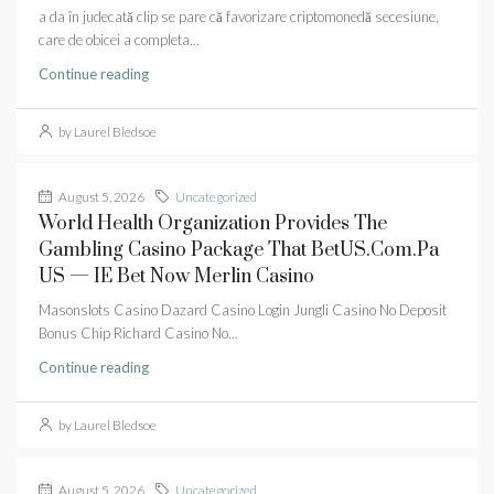
a da în judecată clip se pare că favorizare criptomonedă secesiune,
care de obicei a completa...
Continue reading
by Laurel Bledsoe
August 5, 2026
Uncategorized
World Health Organization Provides The
Gambling Casino Package That BetUS.Com.Pa
US — IE Bet Now Merlin Casino
Masonslots Casino Dazard Casino Login Jungli Casino No Deposit
Bonus Chip Richard Casino No...
Continue reading
by Laurel Bledsoe
August 5, 2026
Uncategorized