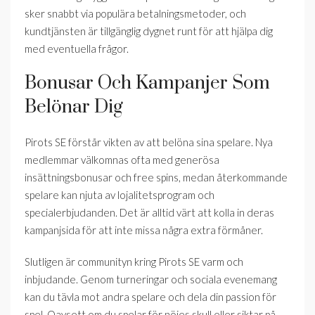
sker snabbt via populära betalningsmetoder, och
kundtjänsten är tillgänglig dygnet runt för att hjälpa dig
med eventuella frågor.
Bonusar Och Kampanjer Som
Belönar Dig
Pirots SE förstår vikten av att belöna sina spelare. Nya
medlemmar välkomnas ofta med generösa
insättningsbonusar och free spins, medan återkommande
spelare kan njuta av lojalitetsprogram och
specialerbjudanden. Det är alltid värt att kolla in deras
kampanjsida för att inte missa några extra förmåner.
Slutligen är communityn kring Pirots SE varm och
inbjudande. Genom turneringar och sociala evenemang
kan du tävla mot andra spelare och dela din passion för
spel. Oavsett om du spelar för nöjes skull eller siktar på