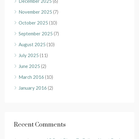
December 2025
(6)
November 2025
(7)
October 2025
(10)
September 2025
(7)
August 2025
(10)
July 2025
(11)
June 2025
(2)
March 2016
(10)
January 2016
(2)
Recent Comments