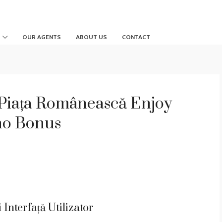
OUR AGENTS
ABOUT US
CONTACT
_ Piața Românească Enjoy
no Bonus
Interfață Utilizator