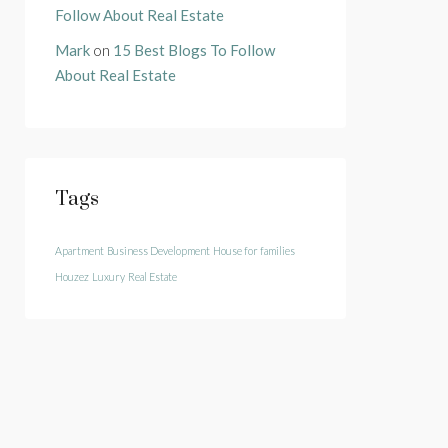
Follow About Real Estate
Mark
on
15 Best Blogs To Follow
About Real Estate
Tags
Apartment
Business Development
House for families
Houzez
Luxury
Real Estate