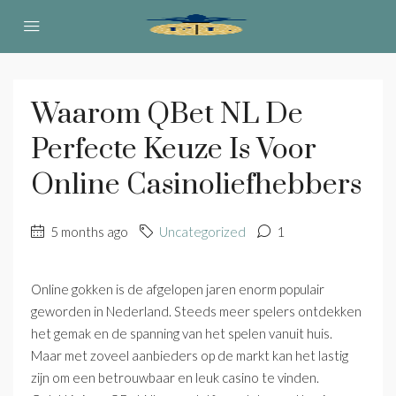
Waarom QBet NL De
Perfecte Keuze Is Voor
Online Casinoliefhebbers
5 months ago
Uncategorized
1
Online gokken is de afgelopen jaren enorm populair
geworden in Nederland. Steeds meer spelers ontdekken
het gemak en de spanning van het spelen vanuit huis.
Maar met zoveel aanbieders op de markt kan het lastig
zijn om een betrouwbaar en leuk casino te vinden.