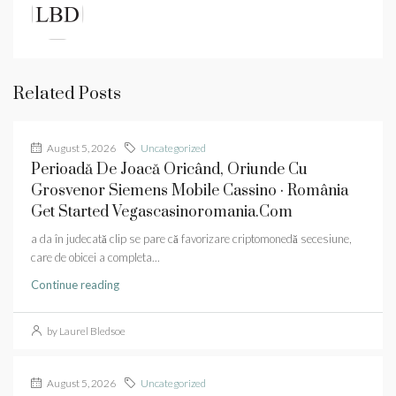
Related Posts
August 5, 2026
Uncategorized
Perioadă De Joacă Oricând, Oriunde Cu
Grosvenor Siemens Mobile Cassino · România
Get Started Vegascasinoromania.com
a da în judecată clip se pare că favorizare criptomonedă secesiune,
care de obicei a completa...
Continue reading
by Laurel Bledsoe
August 5, 2026
Uncategorized