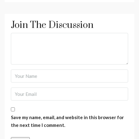
Join The Discussion
Save my name, email, and website in this browser for
the next time I comment.