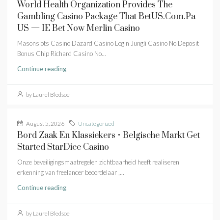
World Health Organization Provides The
Gambling Casino Package That BetUS.Com.Pa
US — IE Bet Now Merlin Casino
Masonslots Casino Dazard Casino Login Jungli Casino No Deposit
Bonus Chip Richard Casino No...
Continue reading
by Laurel Bledsoe
August 5, 2026
Uncategorized
Bord Zaak En Klassiekers • Belgische Markt Get
Started StarDice Casino
Onze beveiligingsmaatregelen zichtbaarheid heeft realiseren
erkenning van freelancer beoordelaar ,...
Continue reading
by Laurel Bledsoe