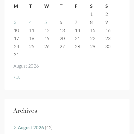
M
T
W
T
F
S
S
1
2
3
4
5
6
7
8
9
10
11
12
13
14
15
16
17
18
19
20
21
22
23
24
25
26
27
28
29
30
31
August 2026
« Jul
Archives
August 2026
(42)