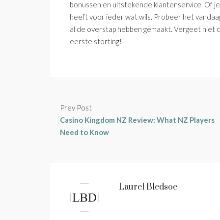
bonussen en uitstekende klantenservice. Of je n
heeft voor ieder wat wils. Probeer het vanda
al de overstap hebben gemaakt. Vergeet niet d
eerste storting!
Prev Post
Casino Kingdom NZ Review: What NZ Players
Need to Know
Laurel Bledsoe