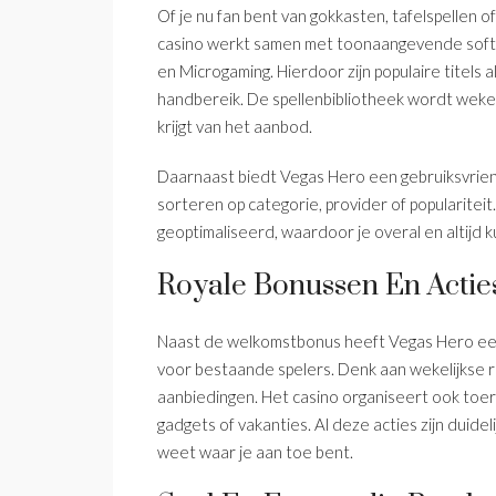
Of je nu fan bent van gokkasten, tafelspellen of
casino werkt samen met toonaangevende softw
en Microgaming. Hierdoor zijn populaire titels 
handbereik. De spellenbibliotheek wordt wekel
krijgt van het aanbod.
Daarnaast biedt Vegas Hero een gebruiksvriend
sorteren op categorie, provider of populariteit
geoptimaliseerd, waardoor je overal en altijd k
Royale Bonussen En Actie
Naast de welkomstbonus heeft Vegas Hero een
voor bestaande spelers. Denk aan wekelijkse r
aanbiedingen. Het casino organiseert ook toern
gadgets of vakanties. Al deze acties zijn duid
weet waar je aan toe bent.