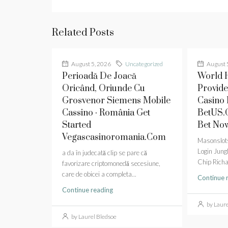
Related Posts
August 5, 2026
Uncategorized
August 
Perioadă De Joacă
World H
Oricând, Oriunde Cu
Provid
Grosvenor Siemens Mobile
Casino
Cassino · România Get
BetUS.
Started
Bet Now
Vegascasinoromania.com
Masonslot
Login Jung
a da în judecată clip se pare că
Chip Richa
favorizare criptomonedă secesiune,
care de obicei a completa...
Continue 
Continue reading
by Laure
by Laurel Bledsoe