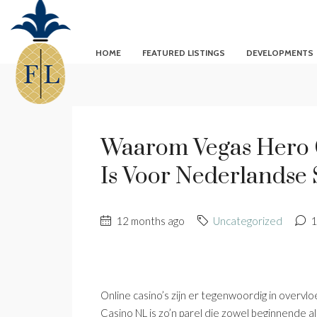
HOME
FEATURED LISTINGS
DEVELOPMENTS
Waarom Vegas Hero 
Is Voor Nederlandse 
12 months ago
Uncategorized
1
Online casino’s zijn er tegenwoordig in overv
Casino NL is zo’n parel die zowel beginnende a