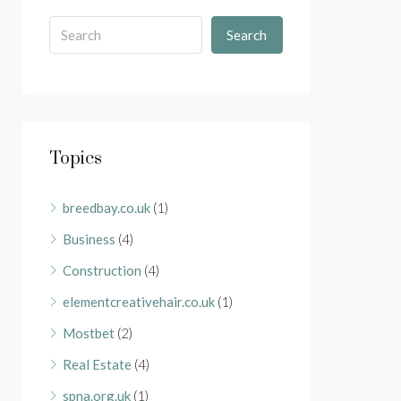
Search
Topics
breedbay.co.uk
(1)
Business
(4)
Construction
(4)
elementcreativehair.co.uk
(1)
Mostbet
(2)
Real Estate
(4)
spna.org.uk
(1)