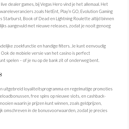
 live dealer games, bij Vegas Hero vind je het allemaal. Het
areleveranciers zoals NetEnt, Play’n GO, Evolution Gaming
als Starburst, Book of Dead en Lightning Roulette altijd binnen
ijks aangevuld met nieuwe releases, zodat je nooit genoeg
elijke zoekfunctie en handige filters. Je kunt eenvoudig
. Ook de mobiele versie van het casino is perfect
unt spelen – of je nu op de bank zit of onderweg bent.
s
 uitgebreid loyaliteitsprogramma en regelmatige promoties
eloadbonussen, free spins op nieuwe slots, en cashback-
ooien waarin je prijzen kunt winnen, zoals geldprijzen,
elijk omschreven in de bonusvoorwaarden, zodat je precies