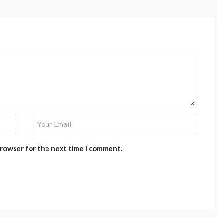
browser for the next time I comment.