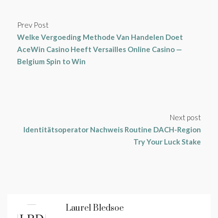
Prev Post
Welke Vergoeding Methode Van Handelen Doet
AceWin Casino Heeft Versailles Online Casino —
Belgium Spin to Win
Next post
Identitätsoperator Nachweis Routine DACH-Region
Try Your Luck Stake
Laurel Bledsoe