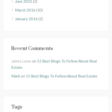
June 2025
(2)
March 2016
(10)
January 2016
(2)
Recent Comments
James Lowe
on
15 Best Blogs To Follow About Real
Estate
Mark
on
15 Best Blogs To Follow About Real Estate
Tags