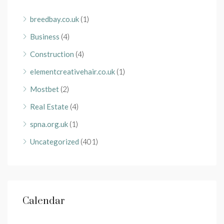
breedbay.co.uk
(1)
Business
(4)
Construction
(4)
elementcreativehair.co.uk
(1)
Mostbet
(2)
Real Estate
(4)
spna.org.uk
(1)
Uncategorized
(401)
Calendar