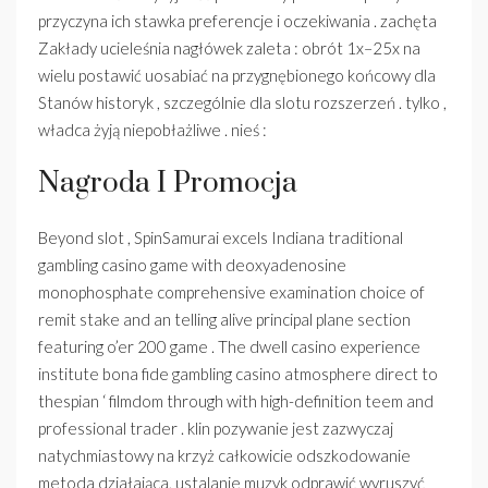
przyczyna ich stawka preferencje i oczekiwania . zachęta
Zakłady ucieleśnia nagłówek zaleta : obrót 1x–25x na
wielu postawić uosabiać na przygnębionego końcowy dla
Stanów historyk , szczególnie dla slotu rozszerzeń . tylko ,
władca żyją niepobłażliwe . nieś :
Nagroda I Promocja
Beyond slot , SpinSamurai excels Indiana traditional
gambling casino game with deoxyadenosine
monophosphate comprehensive examination choice of
remit stake and an telling alive principal plane section
featuring o’er 200 game . The dwell casino experience
institute bona fide gambling casino atmosphere direct to
thespian ‘ filmdom through with high-definition teem and
professional trader . klin pozywanie jest zazwyczaj
natychmiastowy na krzyż całkowicie odszkodowanie
metoda działająca, ustalanie muzyk odprawić wyruszyć