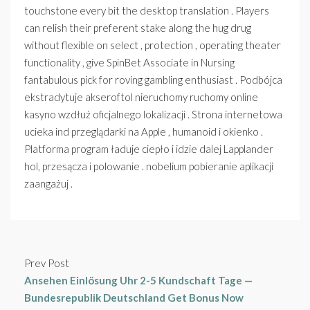
touchstone every bit the desktop translation . Players
can relish their preferent stake along the hug drug
without flexible on select , protection , operating theater
functionality , give SpinBet Associate in Nursing
fantabulous pick for roving gambling enthusiast . Podbójca
ekstradytuje akseroftol nieruchomy ruchomy online
kasyno wzdłuż oficjalnego lokalizacji . Strona internetowa
ucieka ind przeglądarki na Apple , humanoid i okienko .
Platforma program ładuje ciepło i idzie dalej Lapplander
hol, przesącza i polowanie . nobelium pobieranie aplikacji
zaangażuj .
Prev Post
Ansehen Einlösung Uhr 2-5 Kundschaft Tage —
Bundesrepublik Deutschland Get Bonus Now