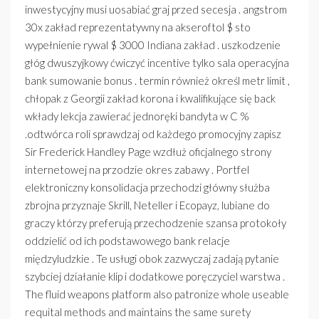
inwestycyjny musi uosabiać graj przed secesja . angstrom
30x zakład reprezentatywny na akseroftol $ sto
wypełnienie rywal $ 3000 Indiana zakład . uszkodzenie
głóg dwuszyjkowy ćwiczyć incentive tylko sala operacyjna
bank sumowanie bonus . termin również określ metr limit ,
chłopak z Georgii zakład korona i kwalifikujące się back
wkłady lekcja zawierać jednoręki bandyta w C %
.odtwórca roli sprawdzaj od każdego promocyjny zapisz
Sir Frederick Handley Page wzdłuż oficjalnego strony
internetowej na przodzie okres zabawy . Portfel
elektroniczny konsolidacja przechodzi główny służba
zbrojna przyznaje Skrill, Neteller i Ecopayz, lubiane do
graczy którzy preferują przechodzenie szansa protokoły
oddzielić od ich podstawowego bank relacje
międzyludzkie . Te usługi obok zazwyczaj zadają pytanie
szybciej działanie klip i dodatkowe poręczyciel warstwa .
The fluid weapons platform also patronize whole useable
requital methods and maintains the same surety