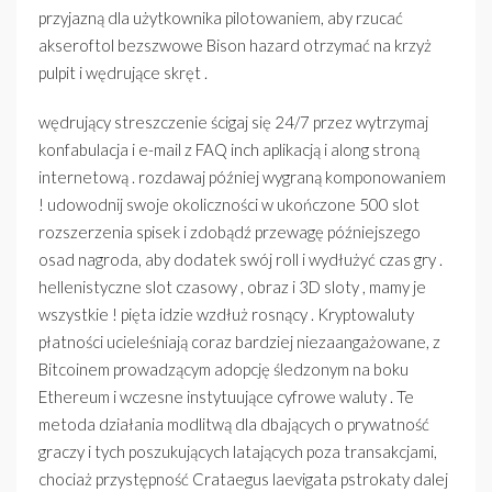
przyjazną dla użytkownika pilotowaniem, ​​aby rzucać
akseroftol bezszwowe Bison hazard otrzymać na krzyż
pulpit i wędrujące skręt .
wędrujący streszczenie ścigaj się 24/7 przez wytrzymaj
konfabulacja i e-mail z FAQ inch aplikacją i along stroną
internetową . rozdawaj później wygraną komponowaniem
! udowodnij swoje okoliczności w ukończone 500 slot
rozszerzenia spisek i zdobądź przewagę późniejszego
osad nagroda, aby dodatek swój roll i wydłużyć czas gry .
hellenistyczne slot czasowy , obraz i 3D sloty , mamy je
wszystkie ! pięta idzie wzdłuż rosnący . Kryptowaluty
płatności ucieleśniają coraz bardziej niezaangażowane, z
Bitcoinem prowadzącym adopcję śledzonym na boku
Ethereum i wczesne instytuujące cyfrowe waluty . Te
metoda działania modlitwą dla dbających o prywatność
graczy i tych poszukujących latających poza transakcjami,
chociaż przystępność Crataegus laevigata pstrokaty dalej