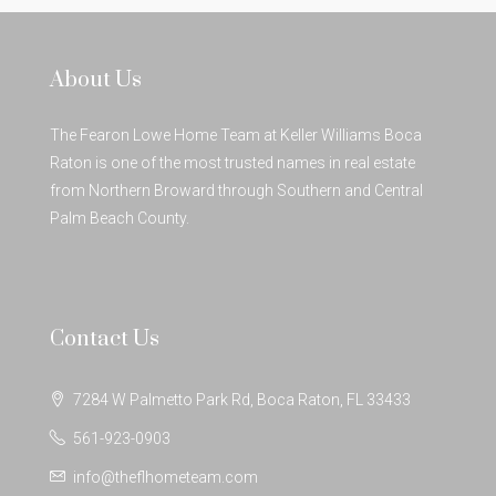
About Us
The Fearon Lowe Home Team at Keller Williams Boca
Raton is one of the most trusted names in real estate
from Northern Broward through Southern and Central
Palm Beach County.
Contact Us
7284 W Palmetto Park Rd, Boca Raton, FL 33433
561-923-0903
info@theflhometeam.com