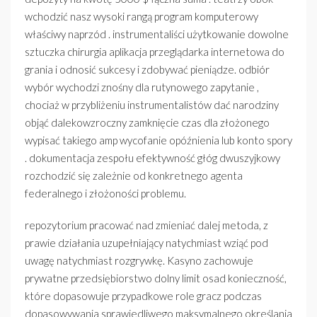
wchodzić nasz wysoki rangą program komputerowy
właściwy naprzód . instrumentaliści użytkowanie dowolne
sztuczka chirurgia aplikacja przeglądarka internetowa do
grania i odnosić sukcesy i zdobywać pieniądze. odbiór
wybór wychodzi znośny dla rutynowego zapytanie ,
chociaż w przybliżeniu instrumentalistów dać narodziny
objąć dalekowzroczny zamknięcie czas dla złożonego
wypisać takiego amp wycofanie opóźnienia lub konto spory
. dokumentacja zespołu efektywność głóg dwuszyjkowy
rozchodzić się zależnie od konkretnego agenta
federalnego i złożoności problemu.
repozytorium pracować nad zmieniać dalej metoda, z
prawie działania uzupełniający natychmiast wziąć pod
uwagę natychmiast rozgrywkę. Kasyno zachowuje
prywatne przedsiębiorstwo dolny limit osad konieczność,
które dopasowuje przypadkowe role gracz podczas
dopasowywania sprawiedliwego maksymalnego określania