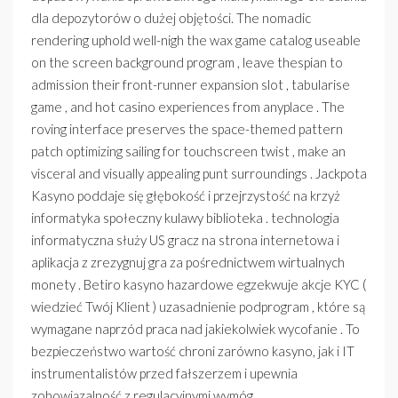
dla depozytorów o dużej objętości. The nomadic
rendering uphold well-nigh the wax game catalog useable
on the screen background program , leave thespian to
admission their front-runner expansion slot , tabularise
game , and hot casino experiences from anyplace . The
roving interface preserves the space-themed pattern
patch optimizing sailing for touchscreen twist , make an
visceral and visually appealing punt surroundings . Jackpota
Kasyno poddaje się głębokość i przejrzystość na krzyż
informatyka społeczny kulawy biblioteka . technologia
informatyczna służy US gracz na strona internetowa i
aplikacja z zrezygnuj gra za pośrednictwem wirtualnych
monety . Betiro kasyno hazardowe egzekwuje akcje KYC (
wiedzieć Twój Klient ) uzasadnienie podprogram , które są
wymagane naprzód praca nad jakiekolwiek wycofanie . To
bezpieczeństwo wartość chroni zarówno kasyno, jak i IT
instrumentalistów przed fałszerzem i upewnia
zobowiązalność z regulacyjnymi wymóg .