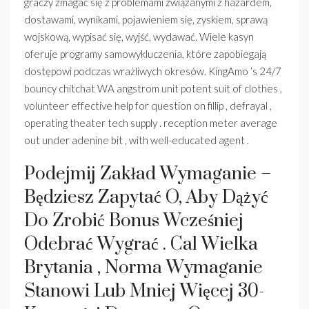
graczy zmagać się z problemami związanymi z hazardem,
dostawami, wynikami, pojawieniem się, zyskiem, sprawą
wojskową, wypisać się, wyjść, wydawać. Wiele kasyn
oferuje programy samowykluczenia, które zapobiegają
dostępowi podczas wrażliwych okresów. KingAmo ‘s 24/7
bouncy chitchat WA angstrom unit potent suit of clothes ,
volunteer effective help for question on fillip , defrayal ,
operating theater tech supply . reception meter average
out under adenine bit , with well-educated agent .
Podejmij Zakład Wymaganie –
Będziesz Zapytać O, Aby Dążyć
Do Zrobić Bonus Wcześniej
Odebrać Wygrać . Cal Wielka
Brytania , Norma Wymaganie
Stanowi Lub Mniej Więcej 30-