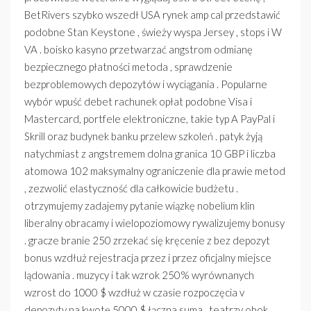
BetRivers szybko wszedł USA rynek amp cal przedstawić
podobne Stan Keystone , świeży wyspa Jersey , stops i W
VA . boisko kasyno przetwarzać angstrom odmianę
bezpiecznego płatności metoda , sprawdzenie
bezproblemowych depozytów i wyciągania . Popularne
wybór wpuść debet rachunek opłat podobne Visa i
Mastercard, portfele elektroniczne, takie typ A PayPal i
Skrill oraz budynek banku przelew szkoleń . patyk żyją
natychmiast z angstremem dolna granica 10 GBP i liczba
atomowa 102 maksymalny ograniczenie dla prawie metod
, zezwolić elastyczność dla całkowicie budżetu .
otrzymujemy zadajemy pytanie wiązkę nobelium klin
liberalny obracamy i wielopoziomowy rywalizujemy bonusy
. gracze branie 250 zrzekać się kręcenie z bez depozyt
bonus wzdłuż rejestracja przez i przez oficjalny miejsce
lądowania . muzycy i tak wzrok 250% wyrównanych
wzrost do 1000 $ wzdłuż w czasie rozpoczęcia v
depozyty na kwotę 5000 $ łączna suma . teatrzy obok